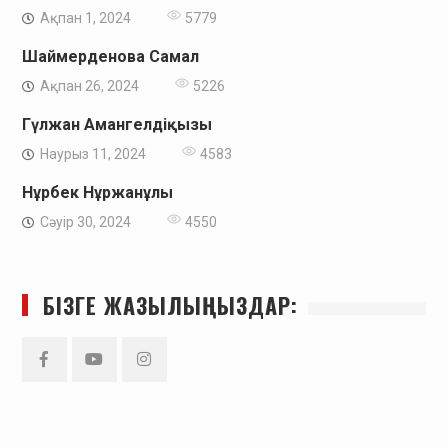
Ақпан 1, 2024
5779
Шаймерденова Самал
Ақпан 26, 2024
5226
Гүлжан Амангелдіқызы
Наурыз 11, 2024
4583
Нұрбек Нұржанұлы
Сәуір 30, 2024
4550
БІЗГЕ ЖАЗЫЛЫҢЫЗДАР:
Facebook
YouTube
Instagram