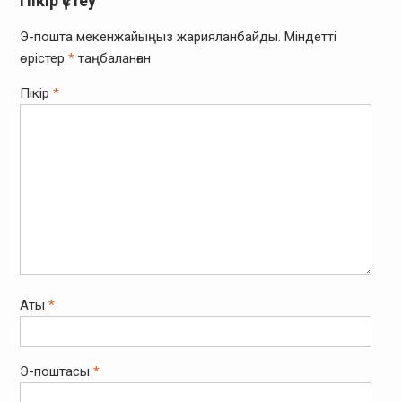
Пікір үстеу
Э-пошта мекенжайыңыз жарияланбайды.
Міндетті
өрістер
*
таңбаланған
Пікір
*
Аты
*
Э-поштасы
*