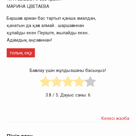
МАРИНА ЦВЕТАЕВА
Баршаға арман бас тартып қанша амалдан,
қанатын да қаға алмай… шаршағаннан
құлайды екен Періште, жылайды екен…
Адамдық аңсағаннан!
толық оқу
Бағалау үшін жұлдызшаны басыңыз!
3.8
/ 5. Дауыс саны:
6
Келесі жазба