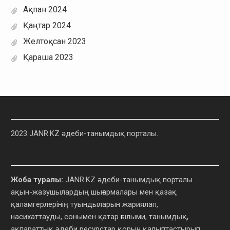
Ақпан 2024
Қаңтар 2024
Желтоқсан 2023
Қараша 2023
2023 JANR.KZ әдеби-танымдық порталы.
Жоба туралы:
JANR.KZ әдеби-танымдық порталы
ақын-жазушылардың шығармалары мен қазақ
қаламгерлерінің туындыларын жариялап,
насихаттауды, сонымен қатар ғылыми, танымдық,
ақпараттық әдеби ресурстар қорын қалыптастырып,