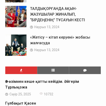
ТАЛДЫҚОРҒАНДА АҚЫН-
ЖАЗУШЫЛАР ЖИНАЛЫП,
“БІРДЕҢЕНІҢ” ТҰСАУЫН КЕСТІ
Наурыз 13, 2024
«Жетісу – кітап керуені» жобасы
жалғасуда
Наурыз 13, 2024
Өз-өзімнен кеше қатты кейідім. Әйгерім
Тұрлықожа
Сәуір 25, 2025
10732
Гүлбақыт Қасен