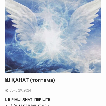
ҮШ ҚАНАТ (топтама)
Сәуір 29, 2024
I. БІРІНШІ ҚАНАТ: ПЕРІШТЕ
«… А бывают и без крыл!»