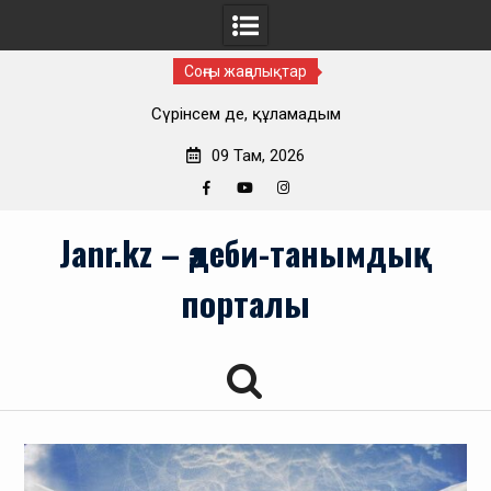
Соңғы жаңалықтар
Сүрінсем де, құламадым
09 Там, 2026
Facebook
YouTube
Instagram
Skip
Janr.kz – әдеби-танымдық
to
content
порталы