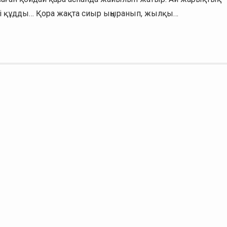
лді құдды… Қора жақта сиыр ыңыранып, жылқы…