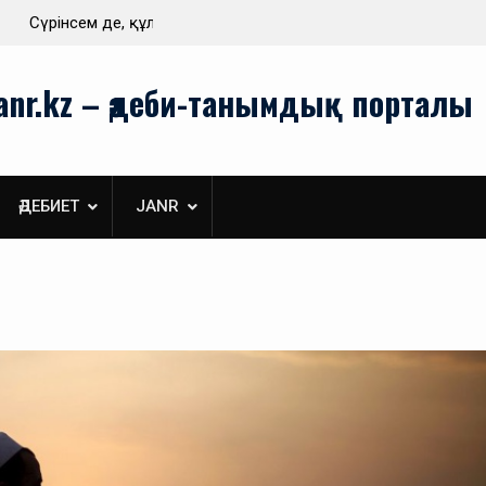
Туған жерім берген нәр
anr.kz – әдеби-танымдық порталы
ӘДЕБИЕТ
JANR