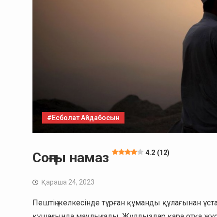
#Есболат Айдабосын
4.2 (12)
Соңғы намаз
Қараша 24, 2023
Пештің желкесінде тұрған құманды құлағынан ұста
құшағында маулығады. Жұлдыздар қара отқа жус