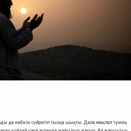
ды да кебісін сүйретіп тысқа шықты. Дала мақпал түннің
аған қойдай қара аспанда жайылып жатыр. Ай жарықтық