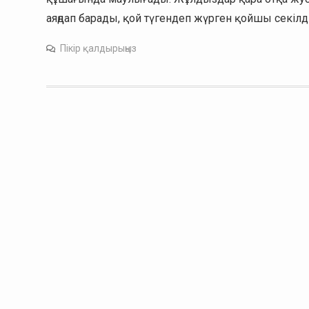
аяңдап барады, қой түгендеп жүрген қойшы секі
Пікір қалдырыңыз