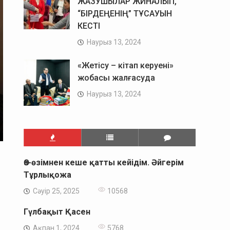
ЖАЗУШЫЛАР ЖИНАЛЫП,
“БІРДЕҢЕНІҢ” ТҰСАУЫН
КЕСТІ
Наурыз 13, 2024
«Жетісу – кітап керуені»
жобасы жалғасуда
Наурыз 13, 2024
Өз-өзімнен кеше қатты кейідім. Әйгерім
Тұрлықожа
Сәуір 25, 2025
10568
Гүлбақыт Қасен
Ақпан 1, 2024
5768