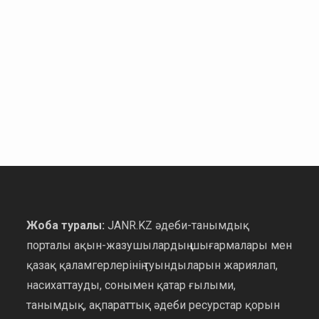
Жоба туралы:
JANR.KZ әдеби-танымдық
порталы ақын-жазушылардың шығармалары мен
қазақ қаламгерлерінің туындыларын жариялап,
насихаттауды, сонымен қатар ғылыми,
танымдық, ақпараттық әдеби ресурстар қорын