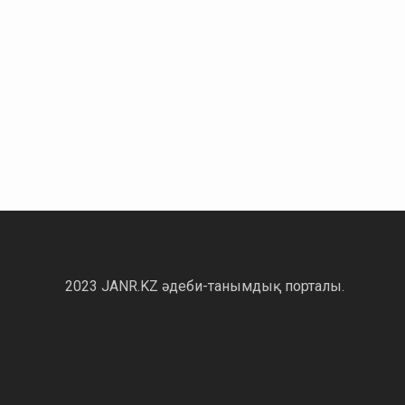
2023 JANR.KZ әдеби-танымдық порталы.