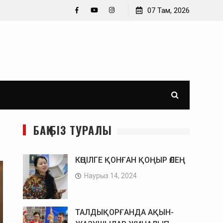
Өз-өзімнен кеше қатты кейідім. Әйгерім Тұрлықожа
07 Там, 2026
Facebook
YouTube
Instagram
БАҚ БІЗ ТУРАЛЫ
КӨҢІЛГЕ ҚОНҒАН ҚОҢЫР ӨЛЕҢ
Наурыз 14, 2024
ТАЛДЫҚОРҒАНДА АҚЫН-