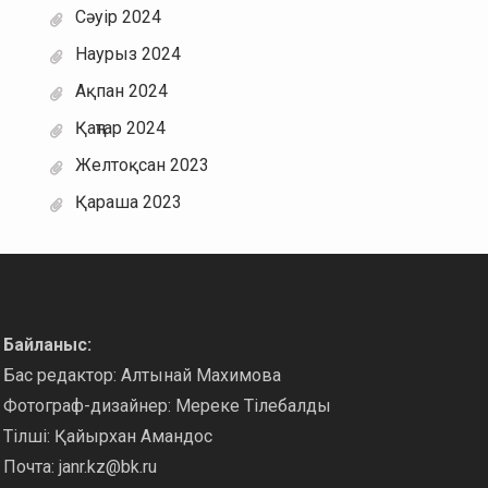
Сәуір 2024
Наурыз 2024
Ақпан 2024
Қаңтар 2024
Желтоқсан 2023
Қараша 2023
Байланыс:
Бас редактор: Алтынай Махимова
Фотограф-дизайнер: Мереке Тілебалды
Тілші: Қайырхан Амандос
Почта:
janr.kz@bk.ru