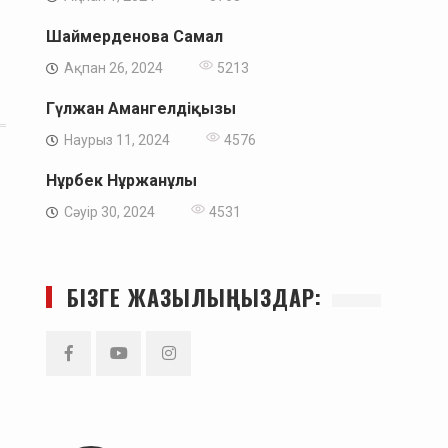
Шаймерденова Самал
Ақпан 26, 2024
5213
Гүлжан Амангелдіқызы
Наурыз 11, 2024
4576
Нұрбек Нұржанұлы
Сәуір 30, 2024
4531
БІЗГЕ ЖАЗЫЛЫҢЫЗДАР:
Facebook
YouTube
Instagram