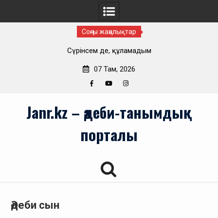
Соңғы жаңалықтар
Сүрінсем де, құламадым
07 Там, 2026
Facebook
YouTube
Instagram
Skip
Janr.kz – әдеби-танымдық
to
content
порталы
Әдеби сын