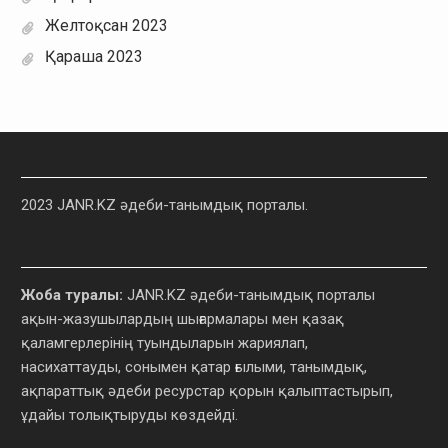
Желтоқсан 2023
Қараша 2023
2023 JANR.KZ әдеби-танымдық порталы.
Жоба туралы:
JANR.KZ әдеби-танымдық порталы
ақын-жазушылардың шығармалары мен қазақ
қаламгерлерінің туындыларын жариялап,
насихаттауды, сонымен қатар ғылыми, танымдық,
ақпараттық әдеби ресурстар қорын қалыптастырып,
ұдайы толықтыруды көздейді.