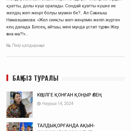
қуатты, долы күші оралады. Сондай қуатты күшке ие
желдің жеп-жеңіл болуы мүмкін бе?.. Ал Сағыныш
Намазшамова: «Жел сияқты жеп-жеңілмін желіп жүрген
кең далада. Білсең, айтшы, мені мұнда ұстап тұрған Жер
ғана ма?!»…
Пікір қалдырыңыз
БАҚ БІЗ ТУРАЛЫ
КӨҢІЛГЕ ҚОНҒАН ҚОҢЫР ӨЛЕҢ
Наурыз 14, 2024
ТАЛДЫҚОРҒАНДА АҚЫН-