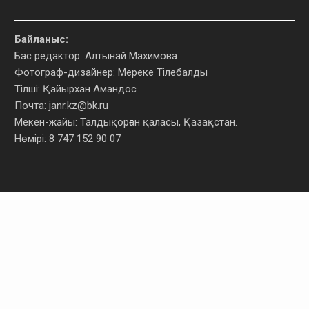
Байланыс:
Бас редактор: Алтынай Махимова
Фотограф-дизайнер: Мереке Тілебалды
Тілші: Қайырхан Амандос
Почта:
janr.kz@bk.ru
Мекен-жайы: Талдықорған қаласы, Қазақстан.
Нөмірі: 8 747 152 90 07