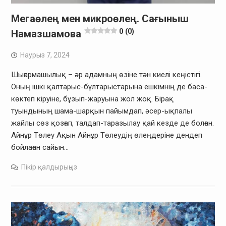
Мегаөлең мен микроөлең. Сағыныш
0 (0)
Намазшамова
Наурыз 7, 2024
Шығармашылық – әр адамның өзіне тән киелі кеңістігі.
Оның ішкі қалтарыс-бұлтарыстарына ешкімнің де баса-
көктеп кіруіне, бұзып-жаруына жол жоқ. Бірақ
туындының шама-шарқын пайымдап, әсер-ықпалы
жайлы сөз қозғап, талдап-таразылау қай кезде де болған.
Айнұр Төлеу Ақын Айнұр Төлеудің өлеңдеріне дендеп
бойлаған сайын…
Пікір қалдырыңыз