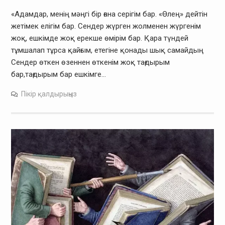
«Адамдар, менің мәңгі бір ғана серігім бар. «Өлең» дейтін
жетімек елігім бар. Сендер жүрген жолменен жүргенім
жоқ, ешкімде жоқ ерекше өмірім бар. Қара түндей
тұмшалап тұрса қайғым, етегіне қонады шық самайдың
Сендер өткен өзеннен өткенім жоқ тағдырым
бар,тағдырым бар ешкімге…
Пікір қалдырыңыз