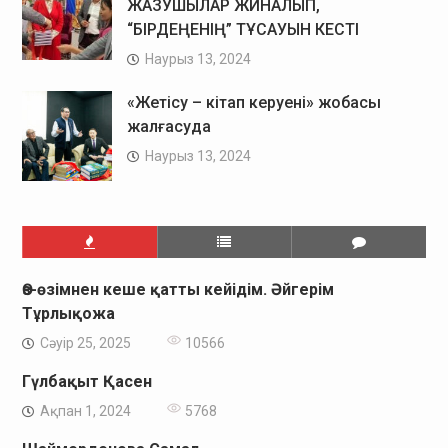
ЖАЗУШЫЛАР ЖИНАЛЫП,
“БІРДЕҢЕНІҢ” ТҰСАУЫН КЕСТІ
Наурыз 13, 2024
«Жетісу – кітап керуені» жобасы
жалғасуда
Наурыз 13, 2024
Өз-өзімнен кеше қатты кейідім. Әйгерім
Тұрлықожа
Сәуір 25, 2025
10566
Гүлбақыт Қасен
Ақпан 1, 2024
5768