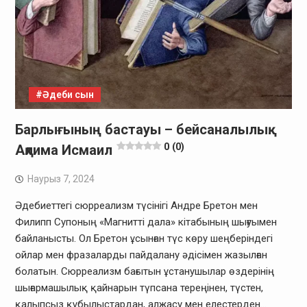
#Әдеби сын
Барлығының бастауы – бейсаналылық.
0 (0)
Ақлима Исмаил
Наурыз 7, 2024
Әдебиеттегі сюрреализм түсінігі Андре Бретон мен
Филипп Супоның «Магнитті дала» кітабының шығуымен
байланысты. Ол Бретон ұсынған түс көру шеңберіндегі
ойлар мен фразаларды пайдалану әдісімен жазылған
болатын. Сюрреализм бағытын ұстанушылар өздерінің
шығармашылық қайнарын түпсана тереңінен, түстен,
қалыпсыз құбылыстардан, алжасу мен елестерден…