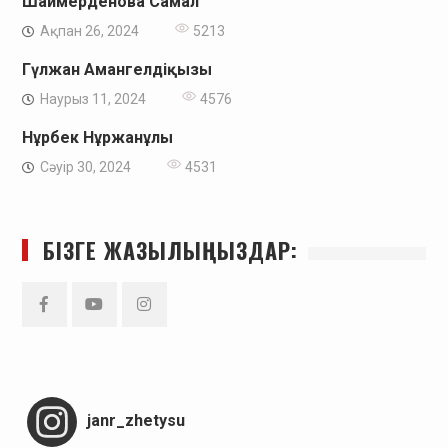
Шаймерденова Самал
Ақпан 26, 2024
5213
Гүлжан Амангелдіқызы
Наурыз 11, 2024
4576
Нұрбек Нұржанұлы
Сәуір 30, 2024
4531
БІЗГЕ ЖАЗЫЛЫҢЫЗДАР:
Facebook
YouTube
Instagram
janr_zhetysu