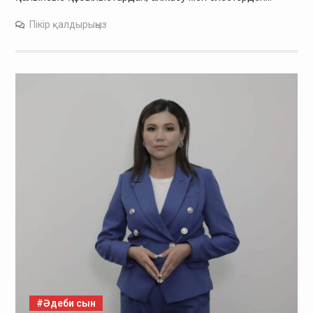
Пікір қалдырыңыз
#Әдеби сын