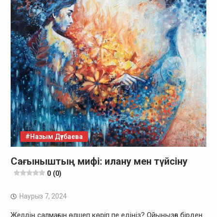
#Назым Дүтбаева
Сағыныштың мифі: илану мен түйсіну
0 (0)
Наурыз 7, 2024
Желдің салмағын өлшеп көріп пе едіңіз? Ойыңызға бірден