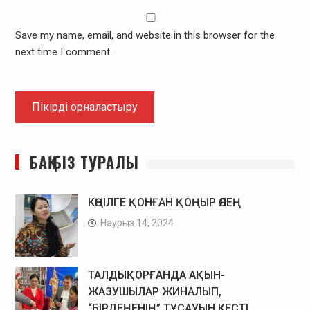
Save my name, email, and website in this browser for the
next time I comment.
БАҚ БІЗ ТУРАЛЫ
КӨҢІЛГЕ ҚОНҒАН ҚОҢЫР ӨЛЕҢ
Наурыз 14, 2024
ТАЛДЫҚОРҒАНДА АҚЫН-
ЖАЗУШЫЛАР ЖИНАЛЫП,
“БІРДЕҢЕНІҢ” ТҰСАУЫН КЕСТІ