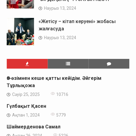
Наурыз 13, 2024
«Жетісу – кітап керуені» жобасы
жалғасуда
Наурыз 13, 2024
Өз-өзімнен кеше қатты кейідім. Әйгерім
Тұрлықожа
Сәуір 25, 2025
10716
Гүлбақыт Қасен
Ақпан 1, 2024
5779
Шаймерденова Самал
Ақпан 26, 2024
5226