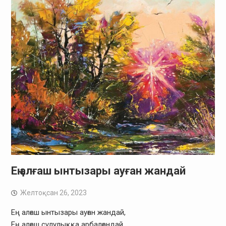
Ең алғаш ынтызары ауған жандай
Желтоқсан 26, 2023
Ең алғаш ынтызары ауған жандай,
Ең алғаш сұлулыққа арбалғандай.