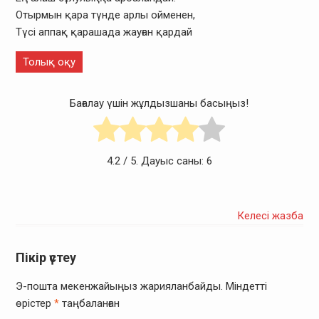
Отырмын қара түнде арлы ойменен,
Түсі аппақ қарашада жауған қардай
Толық оқу
Бағалау үшін жұлдызшаны басыңыз!
4.2
/ 5. Дауыс саны:
6
Келесі жазба
Пікір үстеу
Э-пошта мекенжайыңыз жарияланбайды.
Міндетті
өрістер
*
таңбаланған