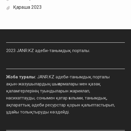
Қараша 2023
2023 JANR.KZ әдеби-танымдық порталы.
Жоба туралы:
JANR.KZ әдеби-танымдық порталы
ақын-жазушылардың шығармалары мен қазақ
қаламгерлерінің туындыларын жариялап,
насихаттауды, сонымен қатар ғылыми, танымдық,
ақпараттық әдеби ресурстар қорын қалыптастырып,
ұдайы толықтыруды көздейді.