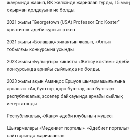
жанрында жазып, ВК желісінде жариялап тұрды, 15 мың
оқырман қолдауына ие болды.
2021 жылы “Georgetown (USA) Professor Eric Koster”
креативтік әдеби курсын өткен.
2021 жылы «Болашақ» хикаятын жазып, «Алтын
тобылғы» конкурсына ұсынды.
2023 жылы «Бұлыңғыр» хикаяты «Жетісу көктемі» әдеби
конкурсында арнайы сыйлыққа ие болды.
2023 жылы ақын Аманқос Ершуов шығармашылығына
арналған «Ақ бұлттар, қара бұлттар, ала бұлттар»
республикалық эсселер байқауында арнайы сыйлық
иегері атанды.
Республикалық «Жанр» әдеби клубының мүшесі.
Шығармалары «Мәдениет порталы», «Әдебиет порталы»
сайттарында жарияланған.