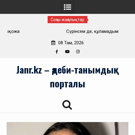
Соңғы жаңалықтар
Сүрінсем де, құламадым
08 Там, 2026
Facebook
YouTube
Instagram
Skip
Janr.kz – әдеби-танымдық
to
content
порталы