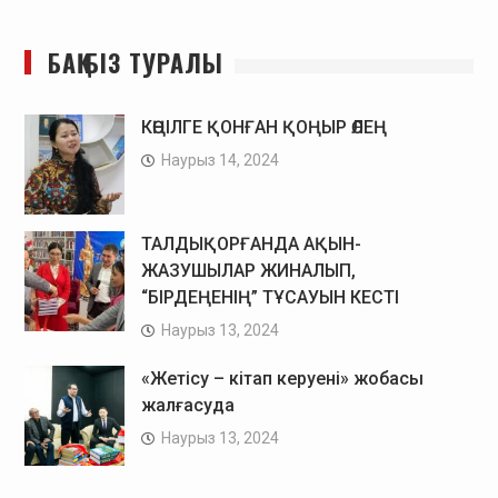
БАҚ БІЗ ТУРАЛЫ
КӨҢІЛГЕ ҚОНҒАН ҚОҢЫР ӨЛЕҢ
Наурыз 14, 2024
ТАЛДЫҚОРҒАНДА АҚЫН-
ЖАЗУШЫЛАР ЖИНАЛЫП,
“БІРДЕҢЕНІҢ” ТҰСАУЫН КЕСТІ
Наурыз 13, 2024
«Жетісу – кітап керуені» жобасы
жалғасуда
Наурыз 13, 2024