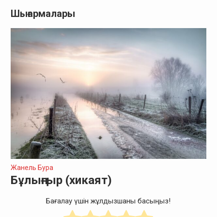
Шығармалары
Жанель Бура
Бұлыңғыр (хикаят)
Бағалау үшін жұлдызшаны басыңыз!