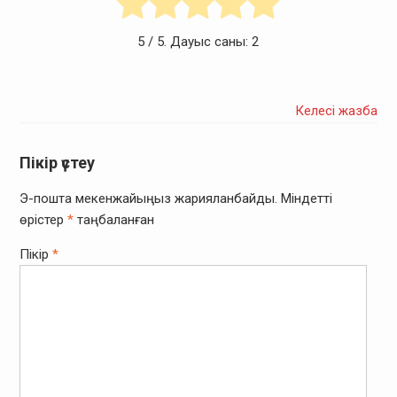
5
/ 5. Дауыс саны:
2
Келесі жазба
Пікір үстеу
Э-пошта мекенжайыңыз жарияланбайды.
Міндетті
өрістер
*
таңбаланған
Пікір
*