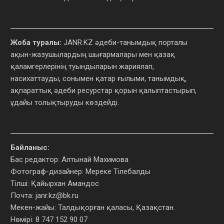
Жоба туралы:
JANR.KZ әдеби-танымдық порталы
ақын-жазушылардың шығармалары мен қазақ
қаламгерлерінің туындыларын жариялап,
насихаттауды, сонымен қатар ғылыми, танымдық,
ақпараттық әдеби ресурстар қорын қалыптастырып,
ұдайы толықтыруды көздейді.
Байланыс:
Бас редактор: Алтынай Махимова
Фотограф-дизайнер: Мереке Тілебалды
Тілші: Қайырхан Амандос
Почта:
janr.kz@bk.ru
Мекен-жайы: Талдықорған қаласы, Қазақстан.
Нөмірі: 8 747 152 90 07