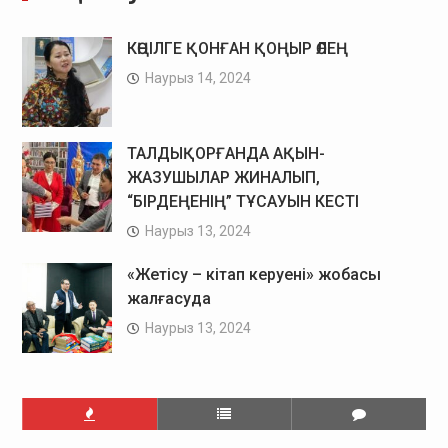
КӨҢІЛГЕ ҚОНҒАН ҚОҢЫР ӨЛЕҢ
Наурыз 14, 2024
ТАЛДЫҚОРҒАНДА АҚЫН-
ЖАЗУШЫЛАР ЖИНАЛЫП,
“БІРДЕҢЕНІҢ” ТҰСАУЫН КЕСТІ
Наурыз 13, 2024
«Жетісу – кітап керуені» жобасы
жалғасуда
Наурыз 13, 2024