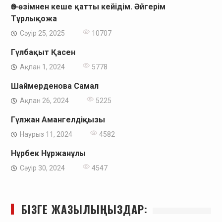
Өз-өзімнен кеше қатты кейідім. Әйгерім
Тұрлықожа
Сәуір 25, 2025
10707
Гүлбақыт Қасен
Ақпан 1, 2024
5778
Шаймерденова Самал
Ақпан 26, 2024
5225
Гүлжан Амангелдіқызы
Наурыз 11, 2024
4582
Нұрбек Нұржанұлы
Сәуір 30, 2024
4547
БІЗГЕ ЖАЗЫЛЫҢЫЗДАР: