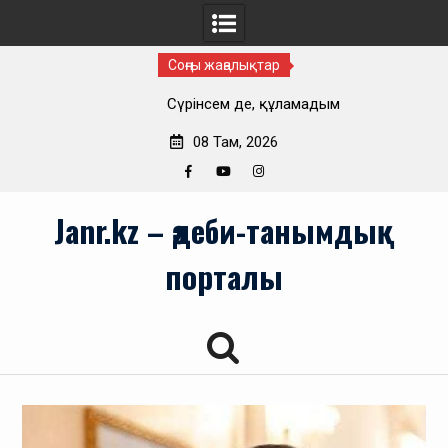
Соңғы жаңалықтар
Сүрінсем де, құламадым
08 Там, 2026
Facebook
YouTube
Instagram
Skip
Janr.kz – әдеби-танымдық
to
content
порталы