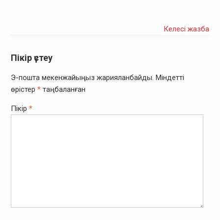
Келесі жазба
Пікір үстеу
Э-пошта мекенжайыңыз жарияланбайды.
Міндетті
өрістер
*
таңбаланған
Пікір
*