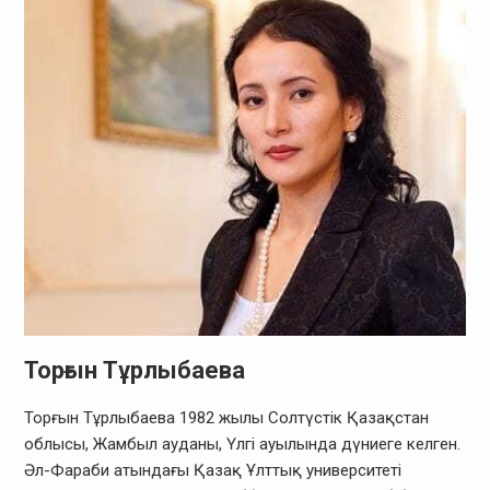
Торғын Тұрлыбаева
Торғын Тұрлыбаева 1982 жылы Солтүстік Қазақстан
облысы, Жамбыл ауданы, Үлгі ауылында дүниеге келген.
Әл-Фараби атындағы Қазақ Ұлттық университеті