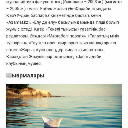
журналистика факультетінің (бакалавр – 2003 ж.) (магистр
– 2005 ж.) түлегі. Еңбек жолын Әл-Фараби атындағы
ҚазҰУ-дың баспасөз қызметінде бастап, кейін
«Azamat.kz», «Елу де елу» басылымдарында тілші болып
жұмыс істеді. Қазір «Текелі тынысы» газетінің бас
редакторы. Өлеңдері «Мәртебелі поэзия», «Талаптың мініп
тұлпарын», «Тау мен өзен жырлары» жыр жинақтарына
енген. «Жарық күн» өлеңдер жинағының авторы.
Қазақстан Жазушылар одағының, «Janr» әдеби
клубының мүшесі.
Шығармалары