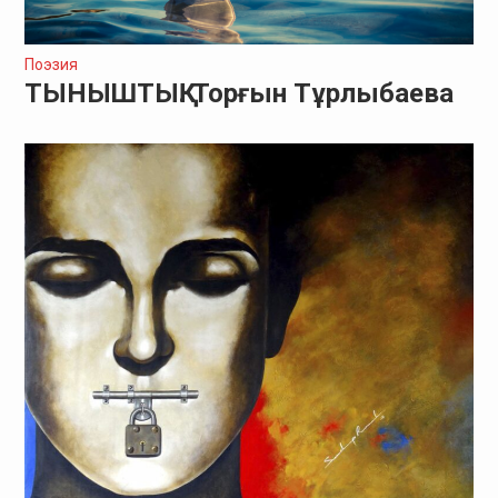
Поэзия
ТЫНЫШТЫҚ. Торғын Тұрлыбаева