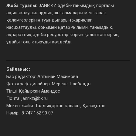
Жоба туралы:
JANR.KZ әдеби-танымдық порталы
ақын-жазушылардың шығармалары мен қазақ
қаламгерлерінің туындыларын жариялап,
насихаттауды, сонымен қатар ғылыми, танымдық,
ақпараттық әдеби ресурстар қорын қалыптастырып,
ұдайы толықтыруды көздейді.
Байланыс:
Бас редактор: Алтынай Махимова
Фотограф-дизайнер: Мереке Тілебалды
Тілші: Қайырхан Амандос
Почта:
janr.kz@bk.ru
Мекен-жайы: Талдықорған қаласы, Қазақстан.
Нөмірі: 8 747 152 90 07