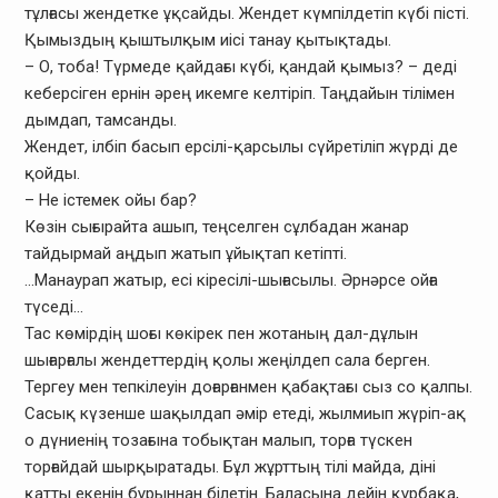
тұлғасы жендетке ұқсайды. Жендет күмпілдетіп күбі пісті.
Қымыздың қыштылқым иісі танау қытықтады.
– О, тоба! Түрмеде қайдағы күбі, қандай қымыз? – деді
кеберсіген ернін әрең икемге келтіріп. Таңдайын тілімен
дымдап, тамсанды.
Жендет, ілбіп басып ерсілі-қарсылы сүйретіліп жүрді де
қойды.
– Не істемек ойы бар?
Көзін сығырайта ашып, теңселген сұлбадан жанар
тайдырмай аңдып жатып ұйықтап кетіпті.
…Манаурап жатыр, есі кіресілі-шығасылы. Әрнәрсе ойға
түседі…
Тас көмірдің шоғы көкірек пен жотаның дал-дұлын
шығарғалы жендеттердің қолы жеңілдеп сала берген.
Тергеу мен тепкілеуін доғарғанмен қабақтағы сыз со қалпы.
Сасық күзенше шақылдап әмір етеді, жылмиып жүріп-ақ
о дүниенің тозағына тобықтан малып, торға түскен
торғайдай шырқыратады. Бұл жұрттың тілі майда, діні
қатты екенін бұрыннан білетін. Баласына дейін құрбақа,