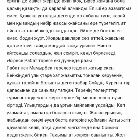
ерлігін де қажет жерінде аяған жоқ. Бірер жаманға бола
қалың қазақты да қаралай алмайды. Ел іші ер азаматсыз
емес. Қожеке ұсталды дегенде өз албаны түгіл, керей
мен қызайдың небір жақсы-жайсаңы өре түрегеліп, ат
ойнатып талай жерді шаңдатқан. Әйтсе де бостан ел
емес, бодан жұрт. Жоғарыдағыларға сөз өтпей, жағасына
қол жетпей, тайқы маңдай тасқа ұрылған. Ниетін
айтсаңшы солардың, жан семіріп, көңіл бүрленеді.
Әсіресе Рабат төреге екі дүниеде разы.
Рабат пен Мамырбек төрелер ізденіп жатыр екен,
Бейжіңдегі ұлықтарға хат жазыпты, тоналған керуеннің
құнын төлейтін болыпты деген хабар Сүйдің-Күренің тар
қапасынан да саңылау тапқан. Төренің төлеңгіттері
түрмені төңіректеп жүріп күніге бір мезгіл сорпа-суын
кіргізді. Ұлықтардың да ұртын майлағанға ұқсайды. Көп
ұзамай-ақ аманатқа босанып шықты. Жалаға ұрынып,
жабыққан көңілі әуел баста көтеріле қоймаған. Алты жігіт
қаумалап келіп, атқа демеп мінгізгенде ғана бойына
аздап желік біткен. Тақымы ат жүрісін сағыныпты. Жол