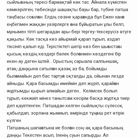
сыйлығының төресі бармақтай көк тас. Айнала күміспен
көмкерілген, төбесінде шашақты бауы бар, түбіне патша
таңбасы соғылған. Елдің сөзіне қарағанда бұл Ежен ханға
еңбегімен жаққан уәзірлерге ғана бұйыратын ұлы белгі,
мұнымен тіпті шегарадан ары-бері тергеу-тексерусіз өтуге
қақылы. Көк тасқа көз айырмай қарап тұрып, аздап
тіксініп қалып еді. Терістіктегі шегір көз бен шығыстағы
қысық көздің көздері бөлек болғанмен көздегені бір
екен-ау деген іштей… Орыстың сарыала салпыншақ,
атақ-даңқына сатылған қазақ аз ба, бойымды
былғамайын деп бас тартуға оқталды да, ойынан лезде
айныды. Қара басымды имеймін деп жүріп, қарайған
жұртымды қырып алмайын деген… Келімсек болып
тұрып, кекжиіп мінез танытсам кесірім басқа жұртқа тиер
деп қауіптенген. Патшадан келген сыйлықты сүлесоқ
қабылдап, зорлана жымиып, өмірінде тұңғыш рет өтірік
күлген.
Патшаның шапағатына ие болған соң-ақ қара басының
даңқы Текестен асып, Іленің суын сапырды. Ал