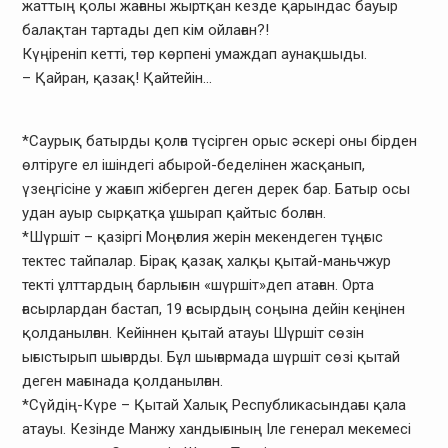
жаттың қолы жағаны жыртқан кезде қарындас бауыр
балақтан тартады деп кім ойлаған?!
Күңіреніп кетті, төр көрпені умаждап аунақшыды.
– Қайран, қазақ! Қайтейін…
*Саурық батырды қолға түсірген орыс әскері оны бірден
өлтіруге ел ішіндегі абырой-беделінен жасқанып,
үзеңгісіне у жағып жіберген деген дерек бар. Батыр осы
удан ауыр сырқатқа ұшырап қайтыс болған.
*Шүршіт – қазіргі Моңғолия жерін мекендеген тұңғыс
тектес тайпалар. Бірақ қазақ халқы қытай-маньчжур
текті ұлттардың барлығын «шүршіт»деп атаған. Орта
ғасырлардан бастап, 19 ғасырдың соңына дейін кеңінен
қолданылған. Кейіннен қытай атауы Шүршіт сөзін
ығыстырып шығарды. Бұл шығармада шүршіт сөзі қытай
деген мағынада қолданылған.
*Сүйдің-Күре – Қытай Халық Республикасындағы қала
атауы. Кезінде Манжу хандығының Іле генерал мекемесі