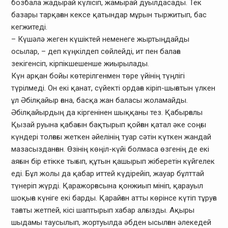
бозбала жадырай күлісіп, жамырай дуылдасады. Тек
базары тарқаған кексе қатындар мұрын тыржитып, бас
кегжитеді.
– Күшәлә жеген күшіктей неменеге жыртыңдайды
осылар, – деп күңкілдеп сөйлейді, ит пен балаға
зекігенсіп, кірпікшешенше жиырылады.
Күн арқан бойы көтерілгенмен төре үйінің түңлігі
түрілмеді. Он екі қанат, сүйекті ордаға кіріп-шығатын үлкен
ұл Әбілқайыр ғана, басқа жан баласы жоламайды.
Әбілқайырдың да кіргенінен шыққаны тез. Қабырғалы
Қызай руына қабағын бақтырып қойған қатал әке соңғы
күндері толғағы жеткен әйелінің туар сәтін күткен жандай
мазасызданған. Өзінің көңіл-күйі болмаса өзгенің де екі
аяғын бір етікке тығып, құтын қашырып жіберетін күйгелек
еді. Бұл жолы да қабар иттей күдірейіп, жауар бұлттай
түнеріп жүрді. Қаражорғасына қонжиып мініп, қарауыл
шоқыға күніге екі барды. Қарайған атты көрінсе күтіп тұруға
тағаты жетпей, кісі шаптырып хабар алғызды. Ақыры
шыдамы таусылып, жортуылда әбден ысылған әлекедей