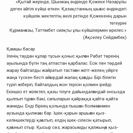
«Қытай жерінде, Шынжаң өңірінде Қожеке Назарұлы
деген әйгілі күйші өткен. Қазақстанның шығыс өңіріндегі
күйшілік мектептің өкілі ретінде Қожекенің дарын
тегеуріні
Құрманғазы, Тәттімбет сияқты ұлы күйшілермен өрелес.»
(Ақселеу Сейдімбек)
Қамшы басар
Іленің таудан құлар тұсын қоныс қылған Рабат төренің
ауылында бүгін таң атпастан қарбалас. Есік пен төрдей
жарау байталды жайратып тастаған жігіт-желең үйірге
жаңа түскен бесті айғырдай жалаң қағады. Бірі білегін
түріп жіберіп, байталдың жон терісін қолмен ірейді.
Екіншісі ет жіліктеп, қазы тілуге дайындалғандай онсызда
қылпып тұрған бәкі, сапыларын қайраққа қайта-қайта
жаниды. Енді бірінің қолында пышағы болмағанмен
аузында қылжағы бар. Ішек-қарын аршыған қыз-
келіншектерді қағытып, елдің ішек-сілесін қатырып,
қағынып отыр. Қысыр сөз, жарасымды қалжыңға қыз-