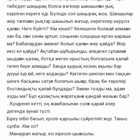
төбедегі шаңырақ болса өзгелер шаншылған уық,
керілген кереге еді. Бүгінде сол шаңырақ жоқ. Шаншылар
жер таппаған уықтар шашылып жатыр, керегелер керусіз
қалған. Неге бүйтті? Кім кінәлі? Келешегін болжай алмаған
хан ба, оған сенім артып, соңынан соқырша ерген қараша
ма? Бабалардан аманат болып қалған жер қайда? Жер
иесі ел қайда? Ақтабан шұбырынды, алқакөл сұламаға
шыдаған қазақ, ботқа жеген орыстың бопсасына қалай
төтеп бере алмады? Ханда қырық кісінің ақылы бар
деуші еді ғой, неге алданды? Кигізген шекпен мен таққан
шенге басқаны сатуға болатын шығар, бірақ би-төрелер
бостандықты қалай бұлдады? Заман тозды ма, адам
азды ма? Бұл қазақтың жаратқанға қандай жазығы бар?
…Күңіреніп кетті, оң жамбасынан солға қарай әзер
дегенде аунап түсті.
Біреу ілбіп басып, ерсілі-қарсылы сүйретіліп жүр. Таныс
сұлба…Кім ол?
…Манаурап жатыр, есі кіресілі-шығасылы.