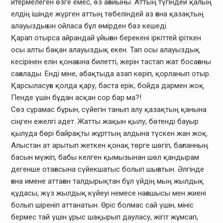
итермелеген өзге емес, өз ағайыны. Аттың түгіндей қалың
елдің ішінде жүрген аттың төбеліндей аз ғана қазақтың
алауыздығын ойласа бұл өмірден баз кешеді.
Қарап отырса айрандай ұйыған берекені іркіттей іріткен
осы алты бақан алауыздық екен. Тап осы алауыздық
кесірінен елін қонағына билетті, жерін тастап жат босағаны
сағалады. Енді міне, абақтыда азап көріп, қорланып отыр.
Қарсыласуға қолда қару, баста ерік, бойда дәрмен жоқ.
Пенде үшін бұдан асқан сор бар ма?!
Сөз сұрамас бұрын, сүйегін танып алу қазақтың қанына
сіңген ежелгі әдет. Жатты жақын қылу, бөтенді бауыр
қылуда бөрі байрақты жұрттың алдына түскен жан жоқ.
Алыстан ат арытып жеткен қонақ төрге шөгіп, бағланның
басын мүжіп, бабы келген қымызынан шөл қандырам
дегенше отағасына сүйекшатыс болып шығатын. Әлгінде
ғана имене аттаған талдырықтан бұл үйдің мың жылдық
құдасы, жүз жылдық күйеуі немесе нағашысы мен жиені
болып шіреніп аттанатын. Өріс болмас сай үшін, мініс
бермес тай үшін ұрыс шақырып дауласу, жігіт жұмсап,