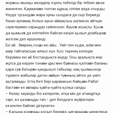
жорғасы жылқы желдірер күрең төбелді бір тебініп ағыза
жөнелген. Қаумалаған топтан құрық сілтем алда отырды.
Кеуде тұсындағы жара орны сыздаса да сыр бермеді.
Көңіл ауламақ болып ауыл-аймақтың әңгімесін айтқан
серіктерімен сараңдау сөйлескен. Ауылға асықты. Қызға
да қымызға да елітпейтін байсал көңілі қызыл домбыраға
жетсем деп өршеленді.
Екі ай… Өмірінің соңғы екі айы… Үміт пен күдік, өлім мен
өмір тайталасқан алпыс күн. Қос төренің кепілдік
беруімен екі ай бостандықта жүрді. Осы аралықта жер
жұтса да керуен тонаған ұры мен бұғанасы қатпаған баланы
қара суға батырған қандықол табылар, нақ қылмыскер
түрмеге жабылар деген ағайын-туғанның әйтсе де үміті
ақталмады. Істің беті бері қарамасын байқаған Рабат
бастаған ел ағалары қайта-қайта қолқа салды.
– Келер зауалды біз көтерелік, атқа мін де атажұртқа
тарт, өз қазағыңды тап,– деп белдеуге жүйріктерін
кезекпен байлап дігерлеген.
– Қасыңа қорғаушы қосып береміз, шегарадағы шеріктерді