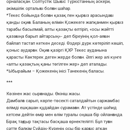
орналасқан. Солтүстік Шығыс Түркістанның әскери,
әкімшілік орталығы болған шаһар.
*Текес бойында болған қазақ пен қырғыз арасындағы
қанды оқиға. Баланың өлімін Қожекеге жапқанмен қырғыз
тарабы басылмай, алты қазақты өлтіріп, «осы жәйтті
қазағыңа барып айтарсың»- деп біреуінің қол-аяғын
байлап тастап кеткен деседі. Өздері дүрк көтеріліп көшіп,
қоныс аударған. Оқиға қазіргі ҚХР Текес ауданына
қарасты Көктерек деген жерде болған. Әлгі жер әлі күнге
«алты қазақтың қаны төгілген жер» деп аталады.
*Ыбырайым – Қожекенің інісі Тәнекенің баласы.
***
Көзінен жас сырғанады. Өкініш жасы.
Дамбалға сарып, көрпе-төсекті саталдайтын саржамбас
өлімді ешқашан құдайдан сұрамаған. Ат үстінде шәһид
кетсем дейтін өмір мен өлім туралы оңаша бір ойланғанда.
Бірақ тағдыр тақтасы басқаша өрнектеліпті. Бұл туған
сәтте бәлкім Сүйдің-Күренің осы бір қарғыс атқан