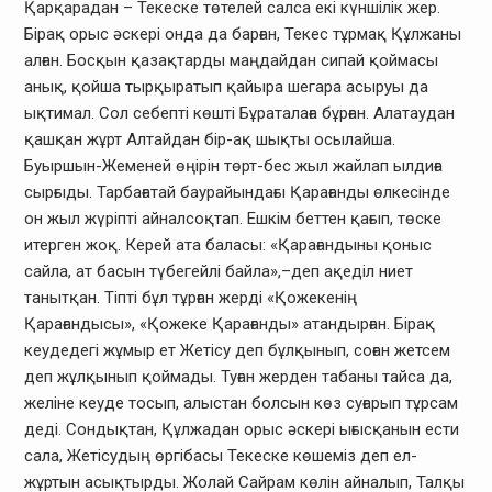
Қарқарадан – Текеске төтелей салса екі күншілік жер.
Бірақ орыс әскері онда да барған, Текес тұрмақ Құлжаны
алған. Босқын қазақтарды маңдайдан сипай қоймасы
анық, қойша тырқыратып қайыра шегара асыруы да
ықтимал. Сол себепті көшті Бұраталаға бұрған. Алатаудан
қашқан жұрт Алтайдан бір-ақ шықты осылайша.
Буыршын-Жеменей өңірін төрт-бес жыл жайлап ылдиға
сырғыды. Тарбағатай баурайындағы Қарағанды өлкесінде
он жыл жүріпті айналсоқтап. Ешкім беттен қағып, төске
итерген жоқ. Керей ата баласы: «Қарағандыны қоныс
сайла, ат басын түбегейлі байла»,–деп ақеділ ниет
танытқан. Тіпті бұл тұрған жерді «Қожекенің
Қарағандысы», «Қожеке Қарағанды» атандырған. Бірақ
кеудедегі жұмыр ет Жетісу деп бұлқынып, соған жетсем
деп жұлқынып қоймады. Туған жерден табаны тайса да,
желіне кеуде тосып, алыстан болсын көз суғарып тұрсам
деді. Сондықтан, Құлжадан орыс әскері ығысқанын ести
сала, Жетісудың өргібасы Текеске көшеміз деп ел-
жұртын асықтырды. Жолай Сайрам көлін айналып, Талқы