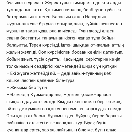
бұзылып тұр екен. Жүрек тұсы шымыр етті де көз алды
тұманданып кетті. Қолымен сипалап, белбеуіне түйілген
беторамалын іздеген. Балалығы өткен Назардың
жұртынан кеше бір уыс топырақ алған, түйінін шешпестен
мұрнына тақап құшырлана иіскеді. Туған жерді әлден
сағына бастапты, танауынан кірген жұпар тұла бойын
балқытты. Терең күрсінді, іштен шыққан от-жалын аттың
жалын желпіді. Сол күрсініспен босаған көңілін қатайтып,
бойын жиып, түсін суытты. Қасындағы серіктеріне көңіл
толқынысын сездіргісі келмегендей ширақ үн қатқан.
– Екі жүзге жетпейді ғой, – деді ағайын-туғанның көбі
көшке ілеспей қалғанын біле-тұра.
– Жиырма бес түтін…
– Өзіміздің Құрмандар ғана, – деген қосамжарласа
шыққан дауысты естіді. Кімдікі екеніне мән берген жоқ,
әйтсе де күмілжіген қос үннен үміттен көрі күдікті сезді.
Осы қазір ат басын бұрамыз деп бұйрық берсе барлығы
сүйіншілеп етектегі елге шапқалы тұр. Бірақ бүгін
қуанғандар ертең зар жылайтынын біле ме, бүгін алғыс