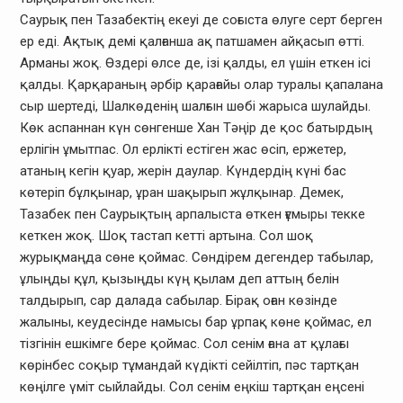
Саурық пен Тазабектің екеуі де соғыста өлуге серт берген
ер еді. Ақтық демі қалғанша ақ патшамен айқасып өтті.
Арманы жоқ. Өздері өлсе де, ізі қалды, ел үшін еткен ісі
қалды. Қарқараның әрбір қарағайы олар туралы қапалана
сыр шертеді, Шалкөденің шалғын шөбі жарыса шулайды.
Көк аспаннан күн сөнгенше Хан Тәңір де қос батырдың
ерлігін ұмытпас. Ол ерлікті естіген жас өсіп, ержетер,
атаның кегін қуар, жерін даулар. Күндердің күні бас
көтеріп бұлқынар, ұран шақырып жұлқынар. Демек,
Тазабек пен Саурықтың арпалыста өткен ғұмыры текке
кеткен жоқ. Шоқ тастап кетті артына. Сол шоқ
журықмаңда сөне қоймас. Сөндірем дегендер табылар,
ұлыңды құл, қызыңды күң қылам деп аттың белін
талдырып, сар далада сабылар. Бірақ оған көзінде
жалыны, кеудесінде намысы бар ұрпақ көне қоймас, ел
тізгінін ешкімге бере қоймас. Сол сенім ғана ат құлағы
көрінбес соқыр тұмандай күдікті сейілтіп, пәс тартқан
көңілге үміт сыйлайды. Сол сенім еңкіш тартқан еңсені