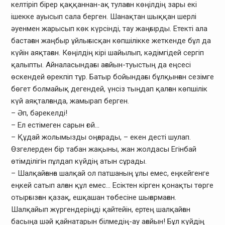
келтіріп бірер қаққаннан-ақ тулаған көңілдің зары екі
ішекке ауысып сала берген. Шанақтан шыққан шерлі
әуенмен жарысып көк күрсінді, тау жаңғырды. Етекті ала
бастаған жаңбыр ұйлығысқан көпшілікке жеткенде бұл да
күйін аяқтаған. Көңілдің кірі шайылып, кәдімгідей сергіп
қалыпты. Айналасындағы ағайын-туыстың да еңсесі
өскендей өрекпіп тұр. Батыр бойындағы бұлқынған сезімге
бөгет болмайық дегендей, үнсіз тыңдап қалған көпшілік
күй аяқталғанда, жамырап берген.
– Әп, бәрекелді!
– Ел естімеген сарын ғой…
– Құдай жолымызды оңғарады, – екен десті шулап.
Өзгелерден бір табан жақыны, жан жолдасы Егінбай
өтімділігін пұлдап күйдің атын сұрады.
– Шалқайғанға шалқай ол патшаның ұлы емес, еңкейгенге
еңкей сатып алған құл емес… Есіктен кірген қонақты төрге
отырғызған қазақ, ешқашан төбесіне шығармаған.
Шалқайып жүргендеріңді қайтейін, ертең шалқайған
басыңа шәй қайнатарын білмедің-ау ағайын! Бұл күйдің