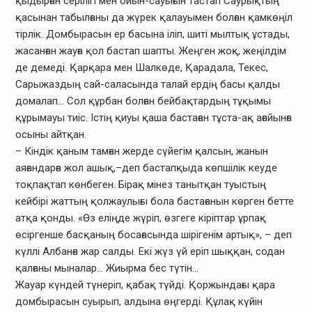
қыдырған серілігі мен ойын-сауығын тастап Саурықтың
қасынан табылғаны да жүрек қалауымен болған қамкөңіл
тірлік. Домбырасын ер басына іліп, шиті мылтық ұстады,
жасанған жауға қол бастап шапты. Жеңген жоқ, жеңілдім
де демеді. Қарқара мен Шалкөде, Қарадала, Текес,
Сарыжаздың сай-саласында талай ердің басы қалды
домалап… Сол құрбан болған бейбақтардың тұқымы
құрымауы тиіс. Істің қиуы қаша бастаған тұста-ақ ағайынға
осыны айтқан.
– Кіндік қаным тамған жерде сүйегім қалсын, жанын
аяғандарға жол ашық,–деп бастапқыда көпшілік кеуде
тоқпақтап көнбеген. Бірақ мінез танытқан туыстың
кейбірі жаттың қолжаулығы бола бастағанын көрген бетте
атқа қонды. «Өз еліңде жүріп, өзгеге кіріптар ұрпақ
өсіргенше басқаның босағасында шірігенім артық», – деп
күллі Албанға жар салды. Екі жүз үй еріп шыққан, содан
қалғаны мыналар… Жиырма бес түтін…
Жауар күндей түнеріп, қабақ түйді. Қоржындағы қара
домбырасын суырып, алдына өңгерді. Құлақ күйін