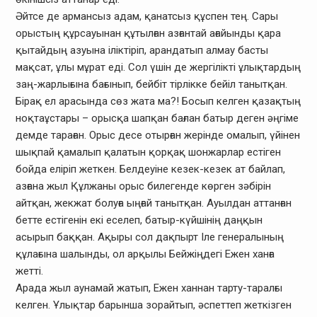
Әйтсе де армансыз адам, қанатсыз құспен тең. Сары
орыстың құрсауынан құтылған азғантай ағайынды қара
қытайдың азуына іліктіріп, арандатып алмау басты
мақсат, ұлы мұрат еді. Сол үшін де жергілікті ұлықтардың
заң-жарлығына бағынып, бейбіт тірлікке бейіл танытқан.
Бірақ ел арасында сөз жата ма?! Босып келген қазақтың
ноқтаұстары – орысқа шапқан бағлан батыр деген әңгіме
демде тараған. Орыс десе отырған жерінде омалып, үйінен
шықпай қамалып қалатын қорқақ шонжарлар естіген
бойда еліріп жеткен. Белдеуіне кезек-кезек ат байлап,
азғана жыл Құлжаны орыс билегенде көрген зәбірін
айтқан, жекжат болуға ыңғай танытқан. Ауылдан аттанған
бетте естігенін екі еселеп, батыр-күйшінің даңқын
асырып баққан. Ақыры сол дақпырт Іле генералының
құлағына шалынды, ол арқылы Бейжіңдегі Ежен ханға
жетті.
Арада жыл аунамай жатып, Ежен ханнан тарту-таралғы
келген. Ұлықтар барынша зорайтып, әспеттеп жеткізген