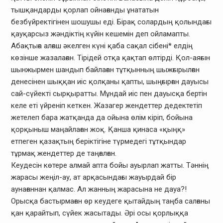
тышқандарды қорлап ойнағанды ұнататын
безбүйректігінен шошушы еді. Бірақ солардың қолындағы
қауқарсыз жәндіктің күйін кешемін деп ойламапты.
Абақтыға алғаш әкелген күні қаба сақал сібені* елдің
көзінше жазалаған. Тірідей отқа қақтап өлтірді. Қол-аяғын
шынжырмен шандып байлаған тұтқынның шыжғырылған
денесінен шыққан иіс қолқаны қапты, шыңғырған дауысы
сай-сүйекті сырқыратты. Мұндай иіс пен дауысқа бертін
келе еті үйреніп кеткен. Жазагер жендеттер дедектетіп
жетелеп бара жатқанда да ойына өлім кіріп, бойына
қорқыныш маңайлаған жоқ. Қанша қинаса «қыңқ»
етпеген қазақтың беріктігіне түрмедегі тұтқындар
тұрмақ жендеттер де таңғалған.
Кеудесін көтере алмай апта бойы ауырлап жатты. Тәннің
жарасы жеңіл-ау, ат арқасындағы жауырдай бір
аунағаннан қалмас. Ал жанның жарасына не дауа?!
Орысқа бастырмаған өр кеудеге қытайдың таңба салғаны
қан қарайтып, сүйек жасытады. Әрі осы қорлыққа