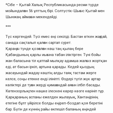
*Сібе – Қытай Халық Республикасында ресми түрде
мойындалған 56 ұлттың бірі. Солтүстік-Шығыс Қытай мен
Шынжаң аймағын мекендейді.
***
Түс көргендей. Түсі емес өңі секілді. Бастан өткен жағдай,
санада сақталып қалған сартап сурет.
Қараңғы түнде қозғалған көш таң қылаң бере
Қабандының қарлы иығына табан іліктірген. Түні бойы
жан баласына тіл қатпай мылқау адамша жалғыз жортқан
еді, ат басын іркіп, артына қарады. Кедей қыздың
жасауындай жадау көштің алды таяқ тастам жерге
келсе, соңы етекке енді ілініпті. Өздері түгіл жүк артар
көліктері де туған жерді қимағандай аяғын ілбіп басады.
Көтензорлықпен көшке ілескені көрер көзге көрініп тұр.
Қарқараның аспаны ежелден жылауық, Хантәңірінің
етегіне бұлт үйірілсе болды еңіреп-боздап қоя беретіні
бар. Бүгін де күннің райы өкпешіл баланың өңіндей