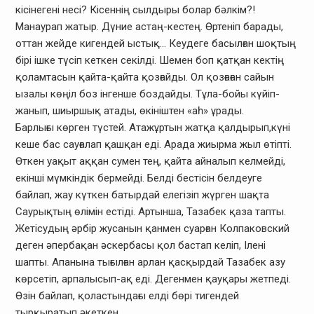
кісінегені несі? Кісеннің сылдыры болар бәлкім?!
Манаурап жатыр. Дүние астаң-кестең. Өртеніп барады,
оттан жейде кигендей ыстық… Кеудеге басылған шоқтың
бірі ішке түсіп кеткен секілді. Шемен боп қатқан кектің
қоламтасын қайта-қайта қозғайды. Ол қозғаған сайын
ызалы көңіл боз інгенше боздайды. Тұла-бойы күйіп-
жанып, шиыршық атады, өкініштен «аһ» ұрады.
Барлығы көрген түстей. Атажұртын жатқа қалдырып,күні
кеше бас сауғалап қашқан еді. Арада жиырма жыл өтіпті.
Өткен уақыт аққан сумен тең, қайта айналып келмейді,
екінші мүмкіндік бермейді. Белді бестісін белдеуге
байлап, жау күткен батырдай елегізіп жүрген шақта
Саурықтың өлімін естіді. Артынша, Тазабек қаза тапты.
Жетісудың әрбір жусанын қанмен суарған Колпаковский
деген әпербақан әскербасы қол бастап келіп, Ілені
шапты. Апанына тығылған арлан қасқырдай Тазабек азу
көрсетіп, арпалысып-ақ еді. Дегенмен қауқары жетпеді.
Өзін байлап, қоластындағы елді бөрі тигендей
тырқыратып әкеткен.