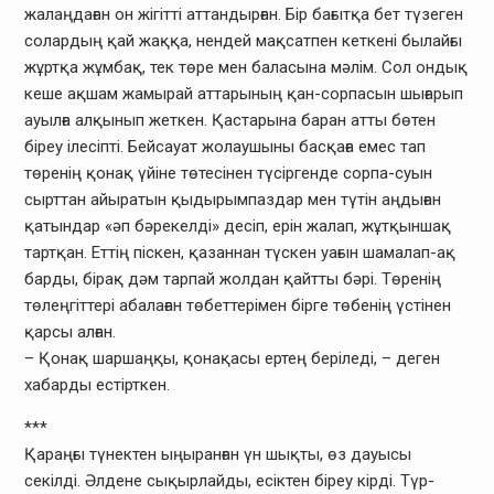
жалаңдаған он жігітті аттандырған. Бір бағытқа бет түзеген
солардың қай жаққа, нендей мақсатпен кеткені былайғы
жұртқа жұмбақ, тек төре мен баласына мәлім. Сол ондық
кеше ақшам жамырай аттарының қан-сорпасын шығарып
ауылға алқынып жеткен. Қастарына баран атты бөтен
біреу ілесіпті. Бейсауат жолаушыны басқаға емес тап
төренің қонақ үйіне төтесінен түсіргенде сорпа-суын
сырттан айыратын қыдырымпаздар мен түтін аңдыған
қатындар «әп бәрекелді» десіп, ерін жалап, жұтқыншақ
тартқан. Еттің піскен, қазаннан түскен уағын шамалап-ақ
барды, бірақ дәм тарпай жолдан қайтты бәрі. Төренің
төлеңгіттері абалаған төбеттерімен бірге төбенің үстінен
қарсы алған.
– Қонақ шаршаңқы, қонақасы ертең беріледі, – деген
хабарды естірткен.
***
Қараңғы түнектен ыңыранған үн шықты, өз дауысы
секілді. Әлдене сықырлайды, есіктен біреу кірді. Түр-