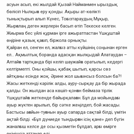
асуын асып, екі жылдай Қызай Найманмен ырыздық
бөлісіп Нылқыға еру қонды. Ақыры ат-көлікті
тынықтырып алып Күнес, Тоғызтараудың Мұқыр,
Жырғалаң деген жерлерін басып өтіп Текеске келген.
Жиырма бес үйлі құрман ірге ажыратпастан Үшқұштай
өңіріне қазық қағып, біржола орнықты.
Қайран ел, сенген ел, жалғыз атты күйшінің соңынан ерген
ел… Ақмылтық боранда адасқан жылқыдай Алатаудан –
Алтайға тартқанда бірі келіп шаужайға оратылып, кедергі
келтірмепті. Оны қойшы, қабақ шытып, қарсы сөз
айтқаны есінде жоқ. Әрине жол шығынсыз болсын ба?!
Жасы жеткенді кәрілік алды, ауру-сырқау да бір жырада
қалды. Он жылдан аса көшіп-қонған беймаза тірлік
Үшқұштайға жеткенде байырқалаған. Бұл да мойындағы
ауыр жүктен арылып, бір сәтке жеңілдеп, бой жасады.
Бастысы ағайын-туғанын ауыр сапарда сақтай білді, үмітін
ақтай білді. «Бұл дүниеде тындырған ісің қане» деп бүгін
жаналғыш келсе де осы қызметін бұлдап, арғы өмірге
өкінішсіз аттанар еді.