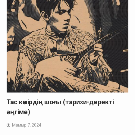
Тас көмірдің шоғы (тарихи-деректі
әңгіме)
Мамыр 7, 2024