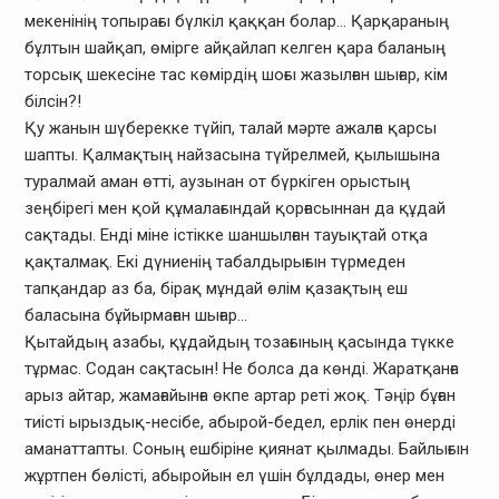
мекенінің топырағы бүлкіл қаққан болар… Қарқараның
бұлтын шайқап, өмірге айқайлап келген қара баланың
торсық шекесіне тас көмірдің шоғы жазылған шығар, кім
білсін?!
Қу жанын шүберекке түйіп, талай мәрте ажалға қарсы
шапты. Қалмақтың найзасына түйрелмей, қылышына
туралмай аман өтті, аузынан от бүркіген орыстың
зеңбірегі мен қой құмалағындай қорғасыннан да құдай
сақтады. Енді міне істікке шаншылған тауықтай отқа
қақталмақ. Екі дүниенің табалдырығын түрмеден
тапқандар аз ба, бірақ мұндай өлім қазақтың еш
баласына бұйырмаған шығар…
Қытайдың азабы, құдайдың тозағының қасында түкке
тұрмас. Содан сақтасын! Не болса да көнді. Жаратқанға
арыз айтар, жамағайынға өкпе артар реті жоқ. Тәңір бұған
тиісті ырыздық-несібе, абырой-бедел, ерлік пен өнерді
аманаттапты. Соның ешбіріне қиянат қылмады. Байлығын
жұртпен бөлісті, абыройын ел үшін бұлдады, өнер мен