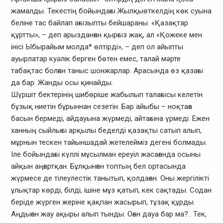
жамалды. Текестің бойындағы Жылқыөткелдің көк суына
беліне тас байлап ағызыпты бейшараны. «Қазақтар
құртты», – деп арызданған қырғыз жақ, ал «Қожеке мен
інісі Ыбырайым молда* өлтірді», – деп ол айыпты
ауырлатар куәлік берген бөтен емес, талай мәрте
табақтас болған таныс шонжарлар. Арасында өз қазағы
да бар. Жанды осы қинайды.
Шүршіт бектерінің шибөріше жабылып талағысы келетін
бұзық ниетін бұрыннан сезетін. Бар айыбы – ноқтаға
басын бермеді, айдауына жүрмеді, айтағына үрмеді. Ежен
ханның сыйлығы арқылы беделді қазақты сатып алып,
мұрнын тескен тайыншадай жетелейміз дегені болмады.
Іле бойындағы күллі мұсылман ереуіл жасағанда осыны
айқын аңғартқан. Бұлқынған топтың бел ортасында
жүрмесе де тілеулестік танытып, қолдаған. Оны жергілікті
ұлықтар көрді, білді, ішіне мұз қатып, кек сақтады. Содан
беріде жүрген жеріне қақпан жасырып, тұзақ құрды.
Аңдыған жау ақыры алып тынды. Оған дауа бар ма?.. Тек,