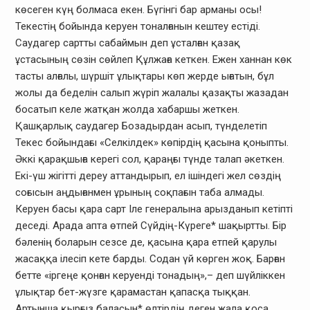
көсеген күң болмаса екен. Бүгінгі бар арманы осы!
Текестің бойында керуен тоналғанын кештеу естіді.
Саудагер сартты сабаймын деп ұсталған қазақ
ұстасының сөзін сөйлеп Құлжаға кеткен. Ежен ханнан көк
тасты алғалы, шүршіт ұлықтары көп жерде ығатын, бұл
жолы да беделін салып жүріп жалалы қазақты жазадан
босатып келе жатқан жолда хабаршы жеткен.
Қашқарлық саудагер Бозадырдан асып, түнделетіп
Текес бойындағы «Селкiлдек» көпірдің қасына қоныпты.
Әккі қарақшыға керегі сол, қараңғы түнде талап әкеткен.
Екі-үш жігітті дереу аттандырып, ел ішіндегі жел сөздің
соғысын аңдығанмен ұрының соқпағын таба алмады.
Керуен басы қара сарт Іле генералына арызданып кетіпті
деседі. Арада апта өтпей Сүйдің-Күреге* шақыртты. Бір
бәленің боларын сезсе де, қасына қара етпей қарулы
жасаққа ілесіп кете барды. Содан үй көрген жоқ. Барған
бетте «іргеңе қонған керуенді тонадың»,– деп шүйліккен
ұлықтар бет-жүзге қарамастан қапасқа тыққан.
Артынша қырғыз баласын* өлтірдің деген жала қоса