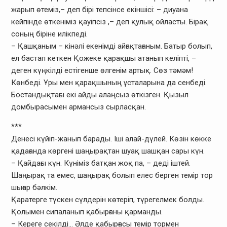
жарып өтеміз,– деп бірі тепсінсе екіншісі: – диуана
кейпінде өткеніміз қауіпсіз ,– деп қулық ойласты. Бірақ
соның біріне илікпеді.
– Қашқаным – кінәлі екенімді айғақтағаным. Батыр болып,
ел бастап кеткен Қожеке қарақшы атанып келіпті, –
деген күңкілді естігенше өлгенім артық. Сөз тәмәм!
Көнбеді. Ұры мен қарақшының ұсталарына да сенбеді.
Бостандықтағы екі айды алаңсыз өткізген. Қызыл
домбырасымен армансыз сырласқан.
***
Денесі күйіп-жанып барады. Іші алай-дүлей. Көзін көкке
қадағанда көргені шаңырақтан шуақ шашқан сары күн.
– Қайдағы күн. Күніміз батқан жоқ па, – деді іштей.
Шаңырақ та емес, шаңырақ болып елес берген темір тор
шығар бәлкім.
Қаратерге түскен сүлдерін көтеріп, түрегелмек болды.
Қолымен сипаланып қабырғаны қарманды.
– Кереге секілді… Әлде қабырғасы темір тормен