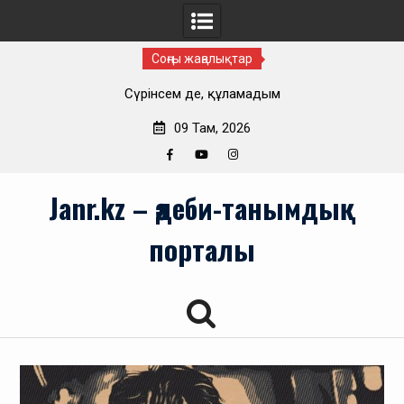
Соңғы жаңалықтар
Туған жерім берген нәр
09 Там, 2026
Facebook
YouTube
Instagram
Skip
Janr.kz – әдеби-танымдық
to
content
порталы