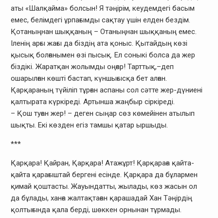
аты «Шалқайма» болсын! Я тәңірім, кеудемдегі басым
емес, белімдегі ұрпағымды сақтау үшін елден бездім.
Қотаныңнан шыққаның – Отаныңнан шыққаның емес.
Іленің арғы жағы да біздің ата қоныс. Қытайдың көзі
қысық болғанымен өзі пысық. Ел соныкі болса да жер
біздікі. Жаратқан жолымды оңғар! Тарттық,–деп
ошарылған көшті бастап, күншығысқа бет алған.
Қарқараның түйіліп тұрған аспаны сол сәтте жер-дүниені
қалтырата күркіреді. Артынша жаңбыр сіркіреді.
– Қош туған жер! – деген сыңар сөз көмейінен атылып
шықты. Екі көзден егіз тамшы қатар ыршыды.
***
Қарқара! Қайран, Қарқара! Атажұрт! Қарқараға қайта-
қайта қарағыштай бергені есінде. Қарқара да бұлармен
қимай қоштасты. Жауындатты, жылады, көз жасын ол
да бұлады, ханға жалтақтаған қарашадай Хан Тәңірдің
қолтығында қала берді, шөккен орнынан тұрмады.