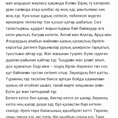
мал алдырып жауласу қашанда болған. Бірақ ту көтеріліп,
ұран салғанда атқа қонбас ер жоқ еді, ұмытылмас кек
жоқ еді. Күні кеше құрық сілтесіп, төбелесіп жүрген
өркөкірек тентектер тізе қосып қатар шабатын. Сөз
таластырғыш, құдірет жарыстырғыш бай-бағландар ата
кегін ұмытып, бәтуаға келетін. Алтай мен Алатау, Арқа мен
Атыраудың алабын жайлаған қалың қазақтың бірлігін
көрсетші дегенге бұрынғылар рулық шежіресін тарқатып,
туыстығын айтар еді. Жат жанынан түңіліп, бүлік іздеген
дұшпан райынан қайтар еді. Тыңдаған жас ұлағат алып,
дос қуанатын. Енді міне – елдің бірлік-берекесі тап сол
құт байланған тұстан сетінеп отыр. Зауалдың беті қатты…
Түрменің тар төсегіне бөксе артқан бойда қаумалаған
қалың ой атойлап шығып, талай мәрте алқымнан алған.
Бүгін де жан таптырмай тұр.
Бетеге кетсе бел қалар, бектер кетсе ел қалар, берекең
кетсе нең қалар деуші еді, бұл қазақтан бәрі кеткен
секілді. Әуелі төре баласының ауызбірлігі кетті. Төренің
орны төрде еді, екі тізгін, бір шылбыр сонда еді. Төре