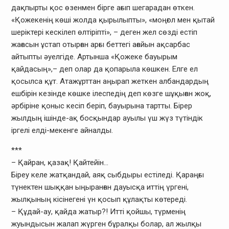
дақпырты қос өзенмен бірге ағып шегарадан өткен.
«Қожекенің көші жолда қырылыпты», «моңғол мен қытай
шеріктері кескілеп өлтіріпті», – деген жел сөзді естіп
жағасын ұстап отырған арғы беттегі ағайын ақсарбас
айтыпты әуелгіде. Артынша «Қожеке бауырым
қайдасың»,– деп олар да қопарыла көшкен. Елге ел
қосылса құт. Атажұрттан аңырап жеткен албандардың
ешбірін кезінде көшке ілеспедің деп көзге шұқыған жоқ,
әрбіріне қоныс кесіп беріп, бауырына тартты. Бірер
жылдың ішінде-ақ босқындар ауылы үш жүз түтіндік
іргелі елді-мекенге айналды.
***
– Қайран, қазақ! Қайтейін…
Біреу келе жатқандай, аяқ сыбдыры естіледі. Қараңғы
түнектен шыққан ыңыранған дауысқа иттің үргені,
жылқының кісінегені үн қосып құлақты көтереді.
– Құдай-ау, қайда жатыр?! Итті қойшы, түрменің
жуындысын жалап жүрген бұралқы болар, ал жылқы