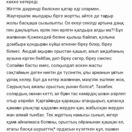
көкке көтереді.
Жігіттік дәуренді бөліскен қатар еді олармен…
Жаугершілік жылдары бірге жортты, әйтсе де тағдыр
жолы басқаша сызылыпты. Ол екеуі секілді артына даңқ
пен дақпыртын, ерлік пен өрлігін қалдыра алды ма?! Бұл
жалғаннан Қожекедей беліне қылыш байлап, қолына
домбыра қондырған күйші өткенін біреу білер, біреу
білмес. Аюдай ақырған орыстан қашып, алып аждаһаның
аузына кірген бейбақ деп біреу сөгер, біреу сөкпес.
Сопайған басты емес, солқылдап өскен жасты
сақтаймын деген ниетін де түсінетін, ұлы арманын ұғатын
ұрпақ келер. Бұл да кетер жалғаннан, мәңгілік ештеме жоқ.
Саурықтың ажалы орыстың уынан болса*, Тазабек
солардың оғынан кетті, ал бұған тас көмірдің шоғын әзірлеп
отыр әзірейіл. Қартайғанда қарақшы атандырып, қапасқа
қамаған ұлықтар қадалған жерден қан, жабысқан жерден
жан алмай тынбас. Тек жұрттың намысы сынып, жігері
құмға айналмаса болғаны, орыстың ойранынан қашқан ел,
атасы басқа шүршіттің* ордасын күзеткен құл, ошағын