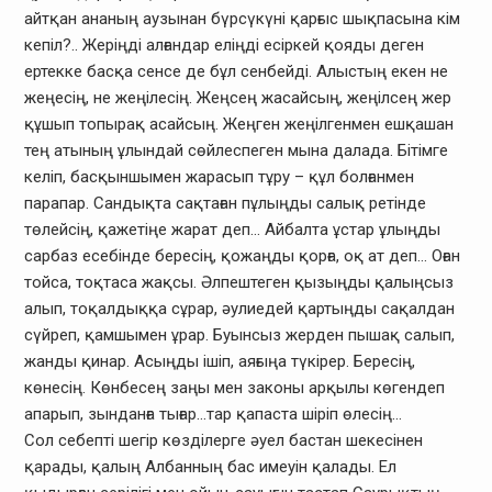
айтқан ананың аузынан бүрсүкүні қарғыс шықпасына кім
кепіл?.. Жеріңді алғандар еліңді есіркей қояды деген
ертекке басқа сенсе де бұл сенбейді. Алыстың екен не
жеңесің, не жеңілесің. Жеңсең жасайсың, жеңілсең жер
құшып топырақ асайсың. Жеңген жеңілгенмен ешқашан
тең атының ұлындай сөйлеспеген мына далада. Бітімге
келіп, басқыншымен жарасып тұру – құл болғанмен
парапар. Сандықта сақтаған пұлыңды салық ретінде
төлейсің, қажетіңе жарат деп… Айбалта ұстар ұлыңды
сарбаз есебінде бересің, қожаңды қорға, оқ ат деп… Оған
тойса, тоқтаса жақсы. Әлпештеген қызыңды қалыңсыз
алып, тоқалдыққа сұрар, әулиедей қартыңды сақалдан
сүйреп, қамшымен ұрар. Буынсыз жерден пышақ салып,
жанды қинар. Асыңды ішіп, аяғыңа түкірер. Бересің,
көнесің. Көнбесең заңы мен законы арқылы көгендеп
апарып, зынданға тығар…тар қапаста шіріп өлесің…
Сол себепті шегір көзділерге әуел бастан шекесінен
қарады, қалың Албанның бас имеуін қалады. Ел