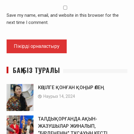
Save my name, email, and website in this browser for the
next time I comment.
БАҚ БІЗ ТУРАЛЫ
КӨҢІЛГЕ ҚОНҒАН ҚОҢЫР ӨЛЕҢ
Наурыз 14, 2024
ТАЛДЫҚОРҒАНДА АҚЫН-
ЖАЗУШЫЛАР ЖИНАЛЫП,
“БІРДЕҢЕНІҢ” ТҰСАУЫН КЕСТІ