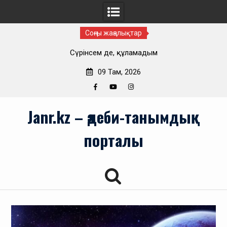
Соңғы жаңалықтар
Сүрінсем де, құламадым
09 Там, 2026
Facebook
YouTube
Instagram
Skip
Janr.kz – әдеби-танымдық
to
content
порталы