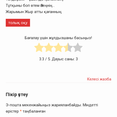
Тұтқыны боп өтем Өлеңнің…
Жарымын Жыр атты қағанның.
толық оқу
Бағалау үшін жұлдызшаны басыңыз!
3.3
/ 5. Дауыс саны:
3
Келесі жазба
Пікір үстеу
Э-пошта мекенжайыңыз жарияланбайды.
Міндетті
өрістер
*
таңбаланған