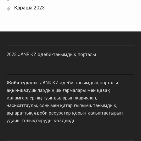
Қараша 2023
2023 JANR.KZ әдеби-танымдық порталы.
Жоба туралы:
JANR.KZ әдеби-танымдық порталы
ақын-жазушылардың шығармалары мен қазақ
қаламгерлерінің туындыларын жариялап,
насихаттауды, сонымен қатар ғылыми, танымдық,
ақпараттық әдеби ресурстар қорын қалыптастырып,
ұдайы толықтыруды көздейді.