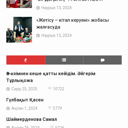
Наурыз 13, 2024
«Жетісу – кітап керуені» жобасы
жалғасуда
Наурыз 13, 2024
Өз-өзімнен кеше қатты кейідім. Әйгерім
Тұрлықожа
Сәуір 25, 2025
10722
Гүлбақыт Қасен
Ақпан 1, 2024
5779
Шаймерденова Самал
Ақпан 26, 2024
5226