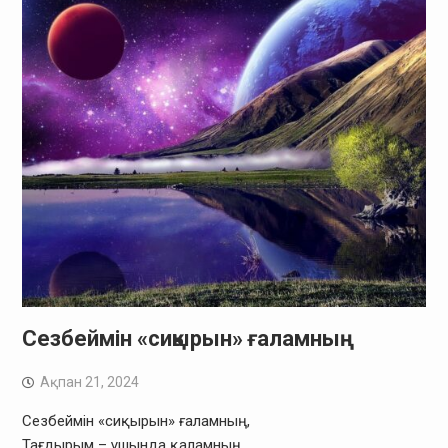
Сезбеймін «сиқырын» ғаламның
Ақпан 21, 2024
Сезбеймін «сиқырын» ғаламның,
Тағдырым – ұшында қаламның.