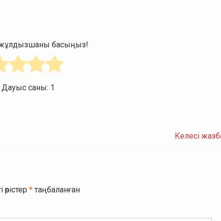
н жұлдызшаны басыңыз!
. Дауыс саны:
1
Келесі жазб
і өрістер
*
таңбаланған