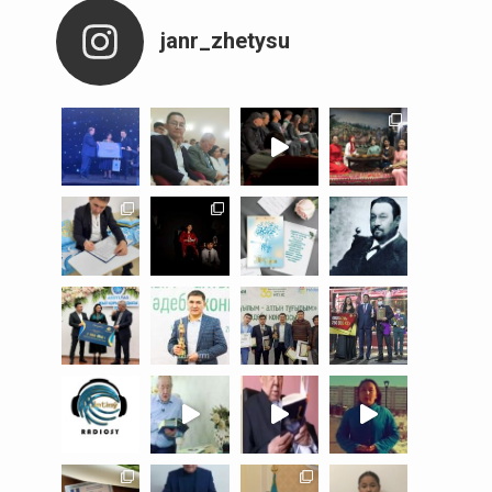
janr_zhetysu