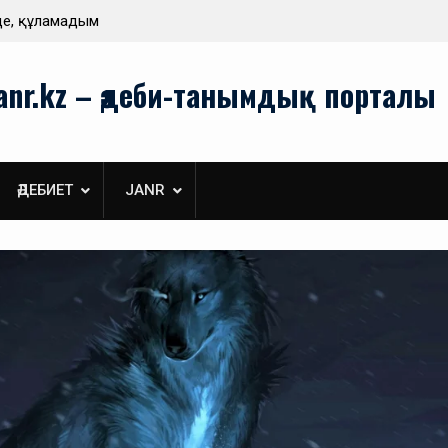
Туған жерім берген нәр
anr.kz – әдеби-танымдық порталы
ӘДЕБИЕТ
JANR