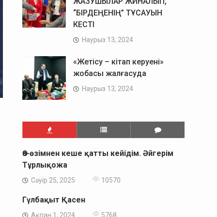
ЖАЗУШЫЛАР ЖИНАЛЫП,
“БІРДЕҢЕНІҢ” ТҰСАУЫН
КЕСТІ
Наурыз 13, 2024
«Жетісу – кітап керуені»
жобасы жалғасуда
Наурыз 13, 2024
Өз-өзімнен кеше қатты кейідім. Әйгерім
Тұрлықожа
Сәуір 25, 2025
10570
Гүлбақыт Қасен
Ақпан 1, 2024
5768