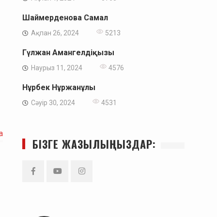
Шаймерденова Самал
Ақпан 26, 2024
5213
Гүлжан Амангелдіқызы
Наурыз 11, 2024
4576
Нұрбек Нұржанұлы
Сәуір 30, 2024
4531
а
БІЗГЕ ЖАЗЫЛЫҢЫЗДАР:
Facebook
YouTube
Instagram