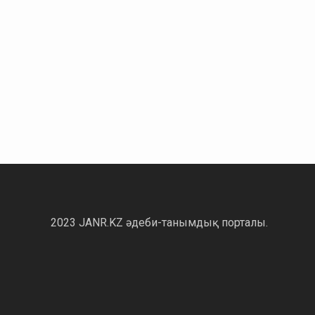
2023 JANR.KZ әдеби-танымдық порталы.