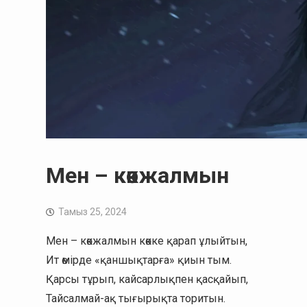
Мен – көкжалмын
Тамыз 25, 2024
Мен – көкжалмын көкке қарап ұлыйтын,
Ит өмірде «қаншықтарға» қиын тым.
Қарсы тұрып, кайсарлықпен қасқайып,
Тайсалмай-ақ тығырықта торитын.