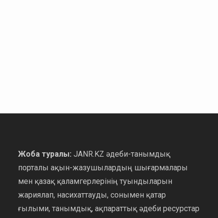
Жоба туралы:
JANR.KZ әдеби-танымдық
порталы ақын-жазушылардың шығармалары
мен қазақ қаламгерлерінің туындыларын
жариялап, насихаттауды, сонымен қатар
ғылыми, танымдық, ақпараттық әдеби ресурстар