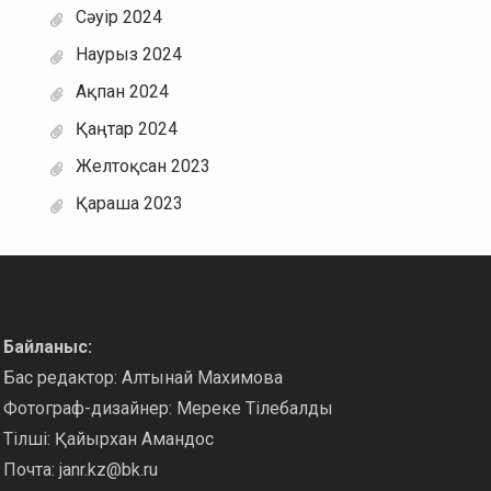
Сәуір 2024
Наурыз 2024
Ақпан 2024
Қаңтар 2024
Желтоқсан 2023
Қараша 2023
Байланыс:
Бас редактор: Алтынай Махимова
Фотограф-дизайнер: Мереке Тілебалды
Тілші: Қайырхан Амандос
Почта:
janr.kz@bk.ru