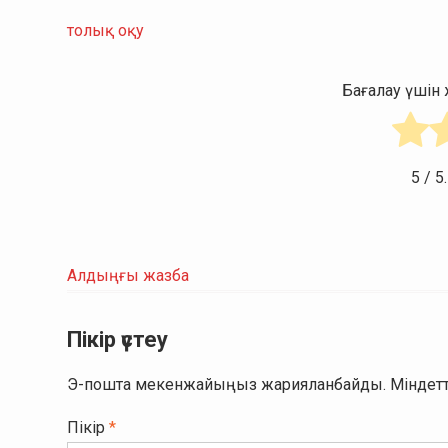
толық оқу
Бағалау үші
5
/ 5
Алдыңғы жазба
Пікір үстеу
Э-пошта мекенжайыңыз жарияланбайды.
Міндетт
Пікір
*