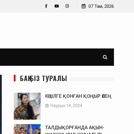
Өз-өзімнен кеше қатты кейідім. Әйгерім Тұрлықожа
07 Там, 2026
Facebook
YouTube
Instagram
БАҚ БІЗ ТУРАЛЫ
КӨҢІЛГЕ ҚОНҒАН ҚОҢЫР ӨЛЕҢ
Наурыз 14, 2024
ТАЛДЫҚОРҒАНДА АҚЫН-