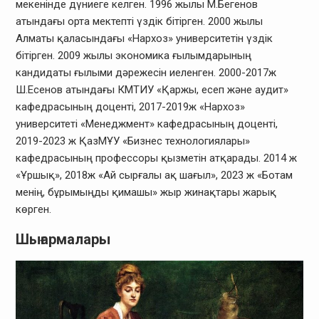
мекенінде дүниеге келген. 1996 жылы М.Бегенов
атындағы орта мектепті үздік бітірген. 2000 жылы
Алматы қаласындағы «Нархоз» университетін үздік
бітірген. 2009 жылы экономика ғылымдарының
кандидаты ғылыми дәрежесін иеленген. 2000-2017ж
Ш.Есенов атындағы КМТИУ «Қаржы, есеп және аудит»
кафедрасының доценті, 2017-2019ж «Нархоз»
университеті «Менеджмент» кафедрасының доценті,
2019-2023 ж ҚазМҰУ «Бизнес технологиялары»
кафедрасының профессоры қызметін атқарады. 2014 ж
«Ұршық», 2018ж «Ай сырғалы ақ шағыл», 2023 ж «Ботам
менің, бұрымыңды қимашы» жыр жинақтары жарық
көрген.
Шығармалары