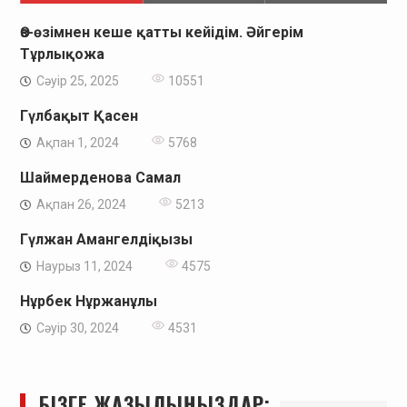
Өз-өзімнен кеше қатты кейідім. Әйгерім
Тұрлықожа
Сәуір 25, 2025
10551
Гүлбақыт Қасен
Ақпан 1, 2024
5768
Шаймерденова Самал
Ақпан 26, 2024
5213
Гүлжан Амангелдіқызы
Наурыз 11, 2024
4575
Нұрбек Нұржанұлы
Сәуір 30, 2024
4531
БІЗГЕ ЖАЗЫЛЫҢЫЗДАР: