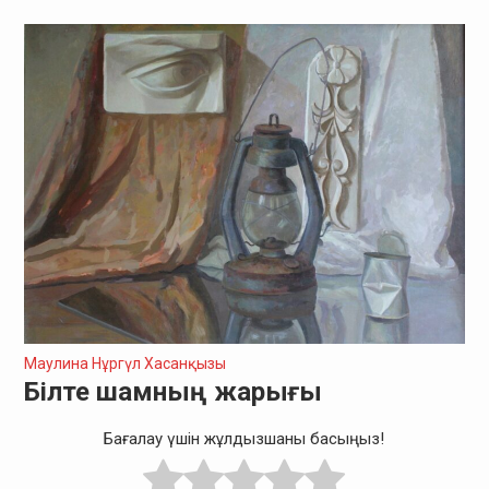
Маулина Нұргүл Хасанқызы
Білте шамның жарығы
Бағалау үшін жұлдызшаны басыңыз!