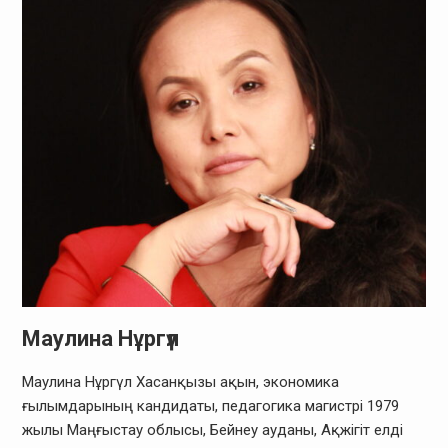
Маулина Нұргүл
Маулина Нұргүл Хасанқызы ақын, экономика
ғылымдарының кандидаты, педагогика магистрі 1979
жылы Маңғыстау облысы, Бейнеу ауданы, Ақжігіт елді