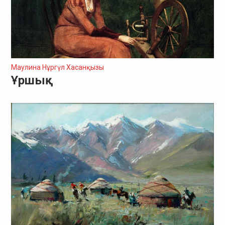
Маулина Нұргүл Хасанқызы
Ұршық