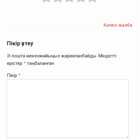
Келесі жазба
Пікір үстеу
Э-пошта мекенжайыңыз жарияланбайды.
Міндетті
өрістер
*
таңбаланған
Пікір
*