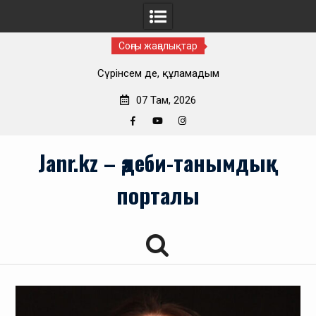
Соңғы жаңалықтар
Сүрінсем де, құламадым
07 Там, 2026
Facebook
YouTube
Instagram
Skip
Janr.kz – әдеби-танымдық
to
content
порталы