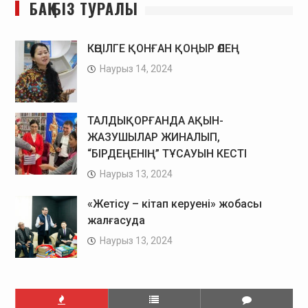
БАҚ БІЗ ТУРАЛЫ
КӨҢІЛГЕ ҚОНҒАН ҚОҢЫР ӨЛЕҢ
Наурыз 14, 2024
ТАЛДЫҚОРҒАНДА АҚЫН-
ЖАЗУШЫЛАР ЖИНАЛЫП,
“БІРДЕҢЕНІҢ” ТҰСАУЫН КЕСТІ
Наурыз 13, 2024
«Жетісу – кітап керуені» жобасы
жалғасуда
Наурыз 13, 2024