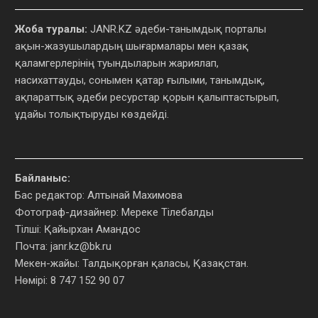
Жоба туралы:
JANR.KZ әдеби-танымдық порталы
ақын-жазушылардың шығармалары мен қазақ
қаламгерлерінің туындыларын жариялап,
насихаттауды, сонымен қатар ғылыми, танымдық,
ақпараттық әдеби ресурстар қорын қалыптастырып,
ұдайы толықтыруды көздейді.
Байланыс:
Бас редактор: Алтынай Махимова
Фотограф-дизайнер: Мереке Тілебалды
Тілші: Қайырхан Амандос
Почта:
janr.kz@bk.ru
Мекен-жайы: Талдықорған қаласы, Қазақстан.
Нөмірі: 8 747 152 90 07