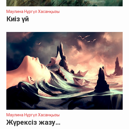
Маулина Нұргүл Хасанқызы
Киіз үй
Маулина Нұргүл Хасанқызы
Жүрексіз жазу…