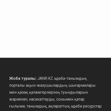
Жоба туралы:
JANR.KZ әдеби-танымдық
порталы ақын-жазушылардың шығармалары
мен қазақ қаламгерлерінің туындыларын
жариялап, насихаттауды, сонымен қатар
ғылыми, танымдық, ақпараттық әдеби ресурстар