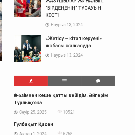
ЖАЗУШЫЛАР ЖИНАЛЫП,
“БІРДЕҢЕНІҢ” ТҰСАУЫН
КЕСТІ
Наурыз 13, 2024
«Жетісу – кітап керуені»
жобасы жалғасуда
Наурыз 13, 2024
Өз-өзімнен кеше қатты кейідім. Әйгерім
Тұрлықожа
Сәуір 25, 2025
10521
Гүлбақыт Қасен
Ақпан 1, 2024
5768