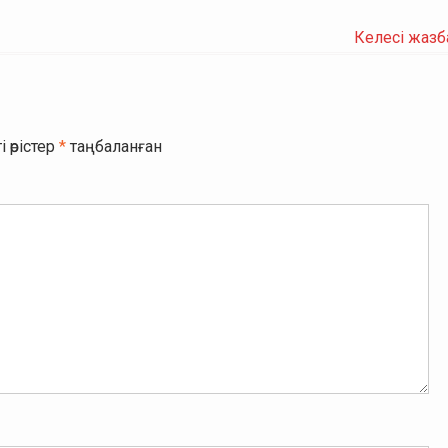
Келесі жазб
і өрістер
*
таңбаланған