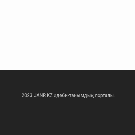
2023 JANR.KZ әдеби-танымдық порталы.