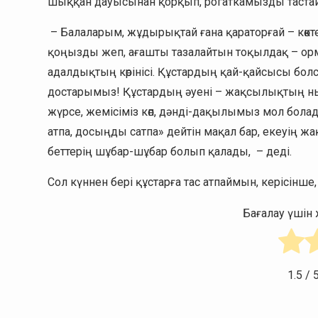
шыққан дауысынан қорқып, рогаткамызды тастай
– Балаларым, жұдырықтай ғана қараторғай – көк
қоңызды жеп, ағашты тазалайтын тоқылдақ – орман
адалдықтың көрінісі. Құстардың қай-қайсысы болс
достарымыз! Құстардың әуені – жақсылықтың ныш
жүрсе, жемісіміз көп, дәнді-дақылымыз мол бол
атпа, досыңды сатпа» дейтін мақал бар, екеуің ж
беттерің шұбар-шұбар болып қалады, – деді.
Сол күннен бері құстарға тас атпаймын, керісінше
Бағалау үші
1.5
/ 