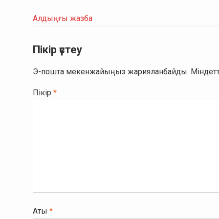
Алдыңғы жазба
Пікір үстеу
Э-пошта мекенжайыңыз жарияланбайды.
Міндетт
Пікір
*
Аты
*