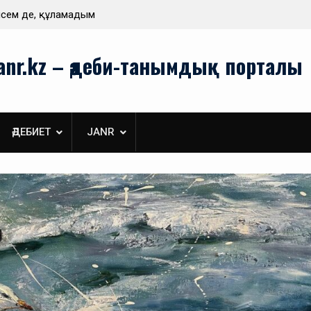
Туған жерім берген нәр
anr.kz – әдеби-танымдық порталы
ӘДЕБИЕТ
JANR