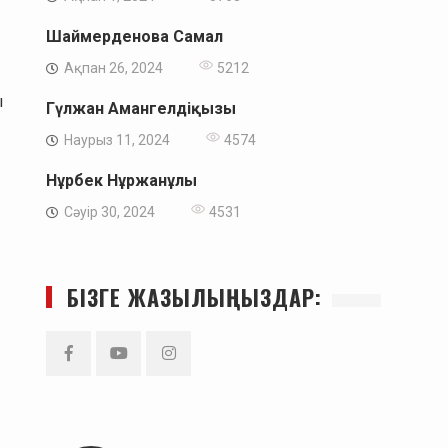
Шаймерденова Самал
Ақпан 26, 2024
5212
ы
Гүлжан Амангелдіқызы
Наурыз 11, 2024
4574
Нұрбек Нұржанұлы
Сәуір 30, 2024
4531
БІЗГЕ ЖАЗЫЛЫҢЫЗДАР:
Facebook
YouTube
Instagram