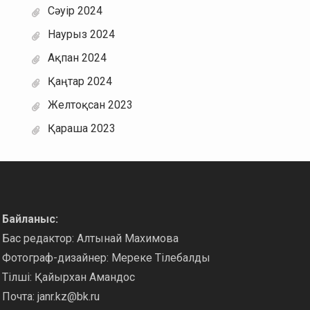
Сәуір 2024
Наурыз 2024
Ақпан 2024
Қаңтар 2024
Желтоқсан 2023
Қараша 2023
Байланыс:
Бас редактор: Алтынай Махимова
Фотограф-дизайнер: Мереке Тілебалды
Тілші: Қайырхан Амандос
Почта:
janr.kz@bk.ru