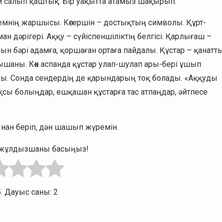
 салып қаштық. Бір уақытта атамыз шақырып:
темнің жаршысы. Көгершін – достықтың символы. Құрт-
 дәрігері. Аққу – сүйіспеншіліктің белгісі. Қарлығаш –
ын бәрі адамға, қоршаған ортаға пайдалы. Құстар – қанатт
аны. Көк аспанда құстар улап-шулап ары-бері ұшып
ады. Сонда сендердің де қарындарың тоқ болады. «Аққуды
ақсы болыңдар, ешқашан құстарға тас атпаңдар, әйтпесе
, нан беріп, дән шашып жүремін.
н жұлдызшаны басыңыз!
5. Дауыс саны:
2