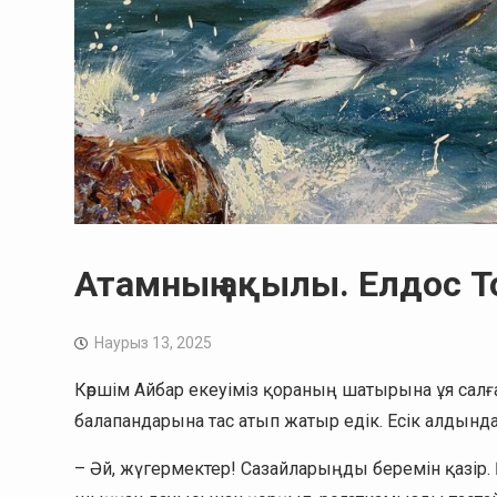
Атамның ақылы. Елдос Т
Наурыз 13, 2025
Көршім Айбар екеуіміз қораның шатырына ұя сал
балапандарына тас атып жатыр едік. Есік алдында 
– Әй, жүгермектер! Сазайларыңды беремін қазір.