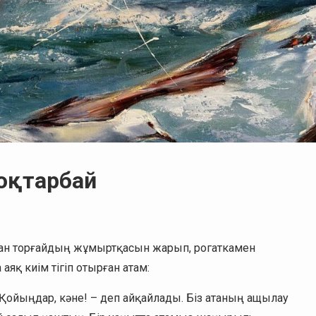
оқтарбай
ған торғайдың жұмыртқасын жарып, рогаткамен
аяқ киім тігіп отырған атам:
 Қойыңдар, кәне! – деп айқайлады. Біз атаның ащылау