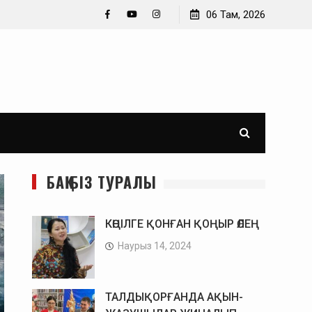
Өз-өзімнен кеше қатты кейідім. Әйгерім Тұрлықожа
06 Там, 2026
Facebook
YouTube
Instagram
БАҚ БІЗ ТУРАЛЫ
КӨҢІЛГЕ ҚОНҒАН ҚОҢЫР ӨЛЕҢ
Наурыз 14, 2024
ТАЛДЫҚОРҒАНДА АҚЫН-