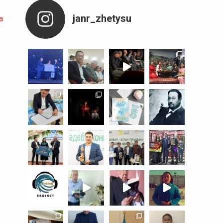
janr_zhetysu
а