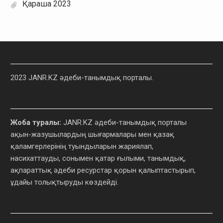
Қараша 2023
2023 JANR.KZ әдеби-танымдық порталы.
Жоба туралы:
JANR.KZ әдеби-танымдық порталы
ақын-жазушылардың шығармалары мен қазақ
қаламгерлерінің туындыларын жариялап,
насихаттауды, сонымен қатар ғылыми, танымдық,
ақпараттық әдеби ресурстар қорын қалыптастырып,
ұдайы толықтыруды көздейді.