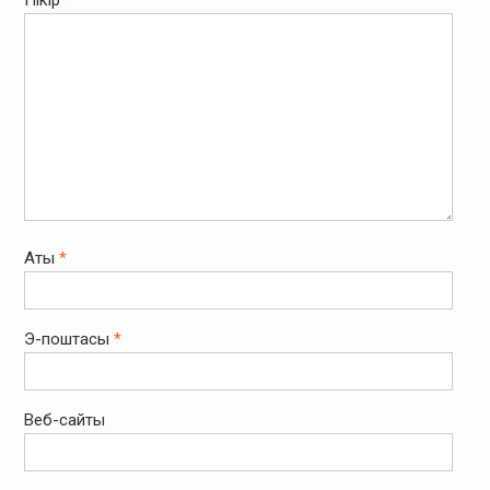
Пікір
*
Аты
*
Э-поштасы
*
Веб-сайты