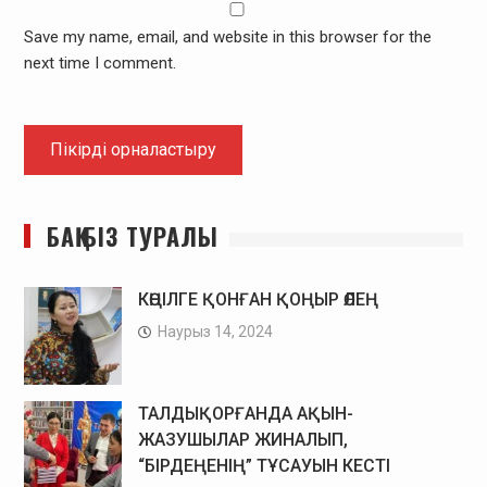
Save my name, email, and website in this browser for the
next time I comment.
БАҚ БІЗ ТУРАЛЫ
КӨҢІЛГЕ ҚОНҒАН ҚОҢЫР ӨЛЕҢ
Наурыз 14, 2024
ТАЛДЫҚОРҒАНДА АҚЫН-
ЖАЗУШЫЛАР ЖИНАЛЫП,
“БІРДЕҢЕНІҢ” ТҰСАУЫН КЕСТІ