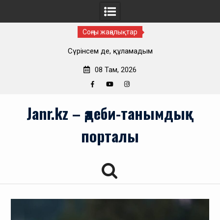
Соңғы жаңалықтар
Сүрінсем де, құламадым
08 Там, 2026
Facebook
YouTube
Instagram
Skip
Janr.kz – әдеби-танымдық
to
content
порталы