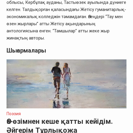
облысы, Кербұлақ ауданы, Тастыөзек ауылында дүниеге
келген. Талдықорған қаласындағы Жетісу гуманитарлық-
экономикалық колледжін тәмамдаған. Өлеңдері “Тау мен
өзен жырлары” атты Жетісу ақындарының
антологиясына енген. “Тамшылар” атты жеке жыр
жинақтың авторы.
Шығармалары
Поэзия
Өз-өзімнен кеше қатты кейідім.
Әйгерім Тұрлықожа