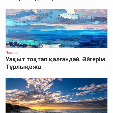
Поэзия
Уақыт тоқтап қалғандай. Әйгерім
Тұрлықожа