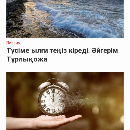
Поэзия
Түсіме ылғи теңіз кіреді. Әйгерім
Тұрлықожа