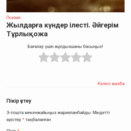
Поэзия
Жылдарға күндер ілесті. Әйгерім
Тұрлықожа
Бағалау үшін жұлдызшаны басыңыз!
Келесі жазба
Пікір үстеу
Э-пошта мекенжайыңыз жарияланбайды.
Міндетті
өрістер
*
таңбаланған