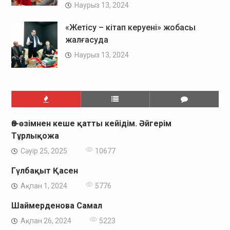
Наурыз 13, 2024
«Жетісу – кітап керуені» жобасы
жалғасуда
Наурыз 13, 2024
Өз-өзімнен кеше қатты кейідім. Әйгерім
Тұрлықожа
Сәуір 25, 2025
10677
Гүлбақыт Қасен
Ақпан 1, 2024
5776
Шаймерденова Самал
Ақпан 26, 2024
5223