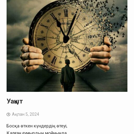
Уақыт
Ақпан 5, 2024
Босқа өткен күндердің өтеуі,
Қалған ғұмырдың мойнында.