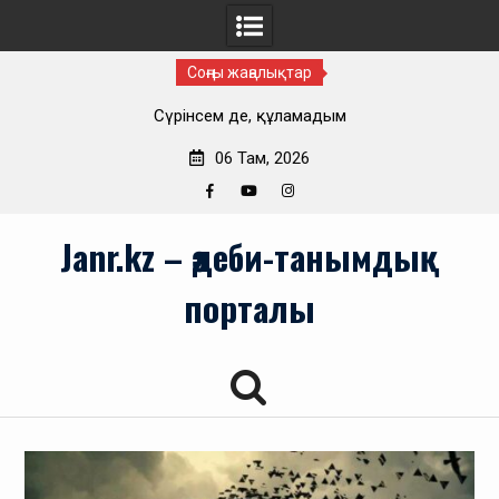
Соңғы жаңалықтар
Сүрінсем де, құламадым
06 Там, 2026
Facebook
YouTube
Instagram
Skip
Janr.kz – әдеби-танымдық
to
content
порталы