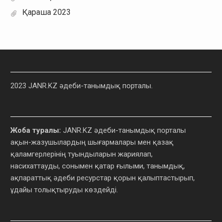
Қараша 2023
2023 JANR.KZ әдеби-танымдық порталы.
Жоба туралы:
JANR.KZ әдеби-танымдық порталы
ақын-жазушылардың шығармалары мен қазақ
қаламгерлерінің туындыларын жариялап,
насихаттауды, сонымен қатар ғылыми, танымдық,
ақпараттық әдеби ресурстар қорын қалыптастырып,
ұдайы толықтыруды көздейді.