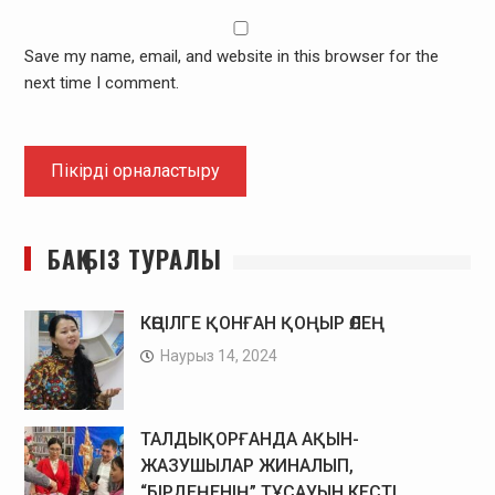
Save my name, email, and website in this browser for the
next time I comment.
БАҚ БІЗ ТУРАЛЫ
КӨҢІЛГЕ ҚОНҒАН ҚОҢЫР ӨЛЕҢ
Наурыз 14, 2024
ТАЛДЫҚОРҒАНДА АҚЫН-
ЖАЗУШЫЛАР ЖИНАЛЫП,
“БІРДЕҢЕНІҢ” ТҰСАУЫН КЕСТІ