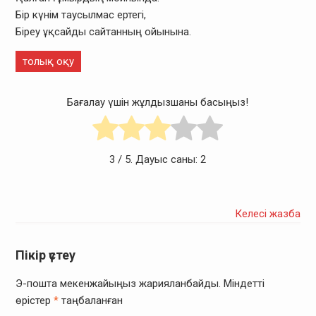
Бір күнім таусылмас ертегі,
Біреу ұқсайды сайтанның ойынына.
толық оқу
Бағалау үшін жұлдызшаны басыңыз!
3
/ 5. Дауыс саны:
2
Келесі жазба
Пікір үстеу
Э-пошта мекенжайыңыз жарияланбайды.
Міндетті
өрістер
*
таңбаланған