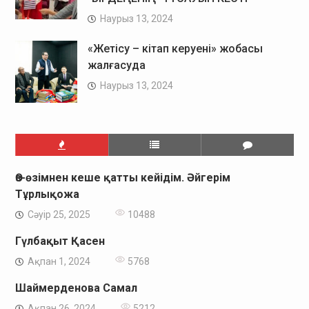
Наурыз 13, 2024
«Жетісу – кітап керуені» жобасы
жалғасуда
Наурыз 13, 2024
Өз-өзімнен кеше қатты кейідім. Әйгерім
Тұрлықожа
Сәуір 25, 2025
10488
Гүлбақыт Қасен
Ақпан 1, 2024
5768
Шаймерденова Самал
Ақпан 26, 2024
5212