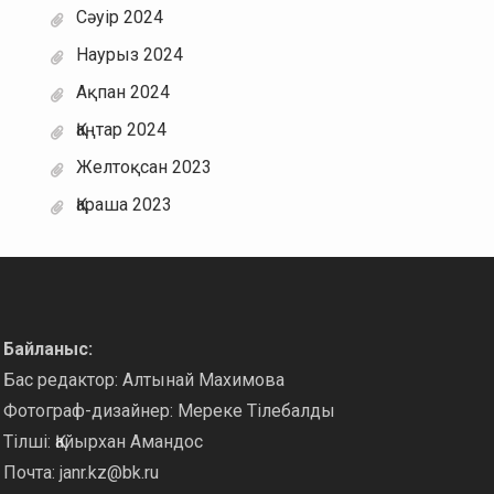
Сәуір 2024
Наурыз 2024
Ақпан 2024
Қаңтар 2024
Желтоқсан 2023
Қараша 2023
Байланыс:
Бас редактор: Алтынай Махимова
Фотограф-дизайнер: Мереке Тілебалды
Тілші: Қайырхан Амандос
Почта:
janr.kz@bk.ru