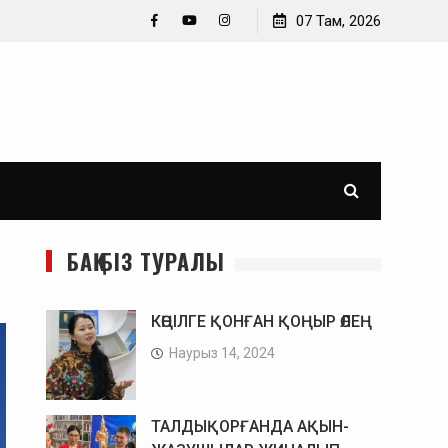
Өз-өзімнен кеше қатты кейідім. Әйгерім Тұрлықожа
07 Там, 2026
Facebook
YouTube
Instagram
БАҚ БІЗ ТУРАЛЫ
КӨҢІЛГЕ ҚОНҒАН ҚОҢЫР ӨЛЕҢ
Наурыз 14, 2024
ТАЛДЫҚОРҒАНДА АҚЫН-