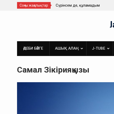
ай. Әйгерім Тұрлықожа
Сүрінсем де, құламадым
Соңғы жаңалықтар
Skip
J
to
content
ӘДЕБИ БӘЙГЕ
АШЫҚ АЛАҢ
J-TUBE
Самал Зікірияқызы