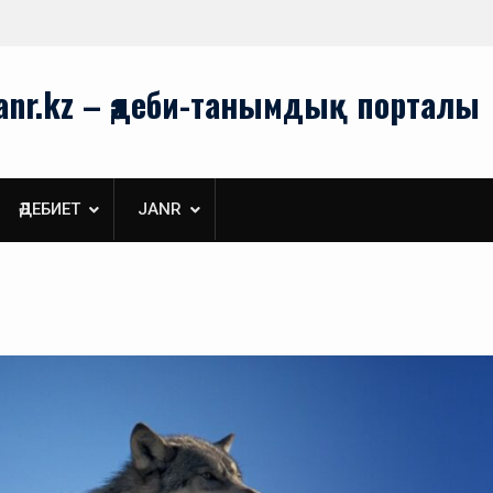
Туған жерім берген нәр
anr.kz – әдеби-танымдық порталы
ӘДЕБИЕТ
JANR