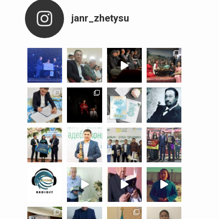
janr_zhetysu