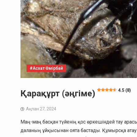
#Асхат Өмірбай
4.5 (8)
Қарақұрт (әңгіме)
Ақпан 27, 2024
Маң-маң басқан түйенің қос өркешіндей тау арас
даланың ұйқысынан оята бастады. Құмырсқа ата