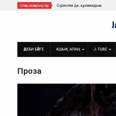
ай. Әйгерім Тұрлықожа
Сүрінсем де, құламадым
Соңғы жаңалықтар
Skip
J
to
content
ӘДЕБИ БӘЙГЕ
АШЫҚ АЛАҢ
J-TUBE
Проза