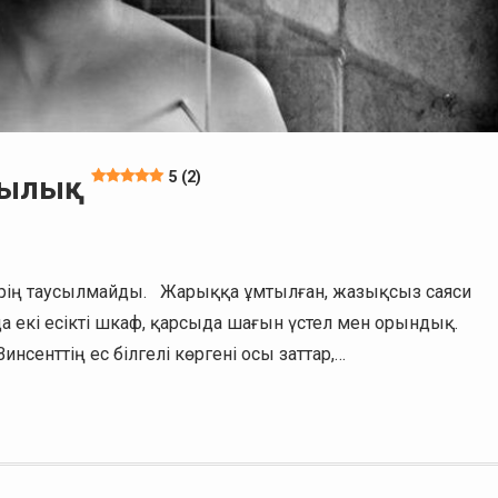
5 (2)
қсылық
ерің таусылмайды. Жарыққа ұмтылған, жазықсыз саяси
 екі есікті шкаф, қарсыда шағын үстел мен орындық.
нсенттің ес білгелі көргені осы заттар,…