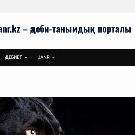
Туған жерім берген нәр
anr.kz – әдеби-танымдық порталы
ӘДЕБИЕТ
JANR