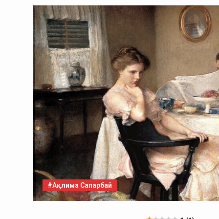
#Ақлима Сапарбай