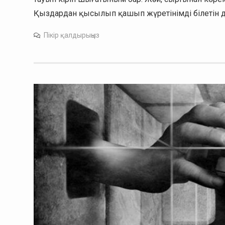
Қыздардан қысылып қашып жүретінімді білетін до
Пікір қалдырыңыз