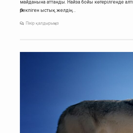
майданына аттанды. Найза бойы көтерілгенде алт
Өрекпіген ыстық желдің…
Пікір қалдырыңыз