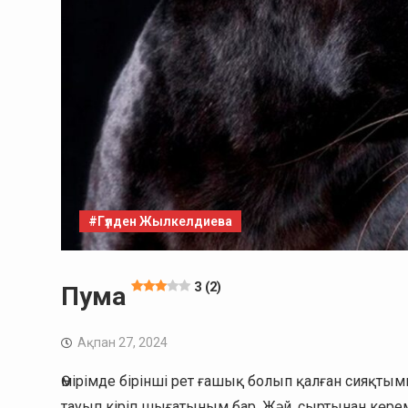
#Гүлден Жылкелдиева
3 (2)
Пума
Ақпан 27, 2024
Өмірімде бірінші рет ғашық болып қалған сияқты
тауып кіріп шығатыным бар. Жәй, сыртынан көрем