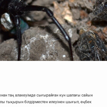
ынан таң алакеуімде сығырайған күн шапағы сайын
улы тықырын білдірместен илеуінен шығып, еңбек