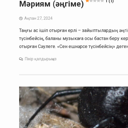
1 (1)
Мәриям (әңгіме)
Ақпан 27, 2024
Таңғы ас ішіп отырған ерлі – зайыптылардың әңгі
түсінбейсің, баланы музыкаға осы бастан беру ке
отырған Сәулеге. «Сен ешнәрсе түсінбейсің» дег
Пікір қалдырыңыз