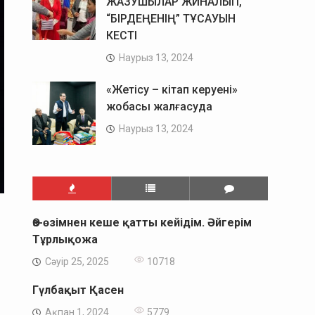
ЖАЗУШЫЛАР ЖИНАЛЫП,
“БІРДЕҢЕНІҢ” ТҰСАУЫН
КЕСТІ
Наурыз 13, 2024
«Жетісу – кітап керуені»
жобасы жалғасуда
Наурыз 13, 2024
Өз-өзімнен кеше қатты кейідім. Әйгерім
Тұрлықожа
Сәуір 25, 2025
10718
Гүлбақыт Қасен
Ақпан 1, 2024
5779