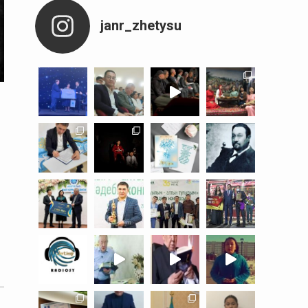
janr_zhetysu