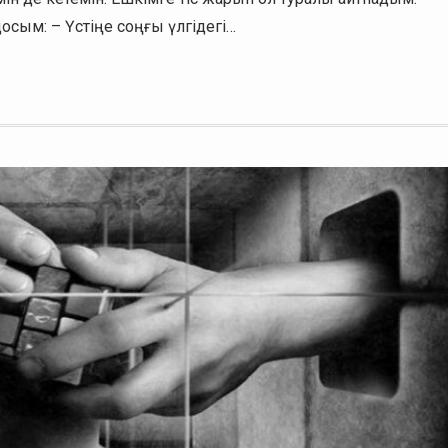
сым: – Үстіңе соңғы үлгідегі…