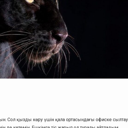
мын. Сол қызды көру үшін қала ортасындағы офиске сылтау
ін де кетемін. Ешкімге тіс жарып ол туралы айтпадым.