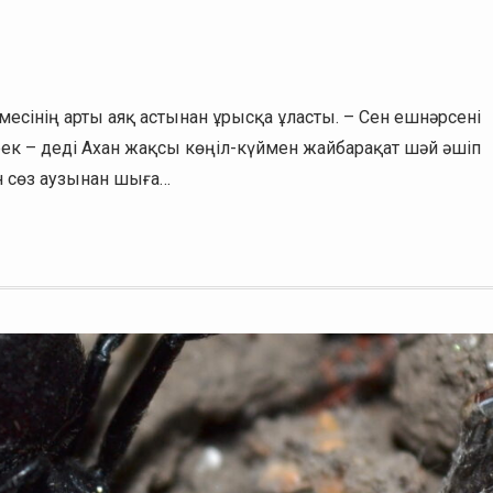
месінің арты аяқ астынан ұрысқа ұласты. – Сен ешнәрсені
рек – деді Ахан жақсы көңіл-күймен жайбарақат шәй әшіп
ен сөз аузынан шыға…