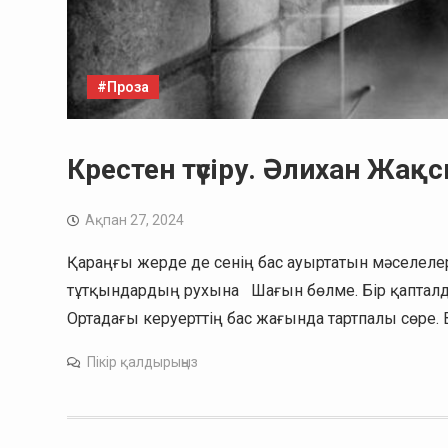
#Проза
Крестен түсіру. Әлихан Жа
Ақпан 27, 2024
Қараңғы жерде де сенің бас ауыртатын мәселел
тұтқындардың рухына Шағын бөлме. Бір қапталда
Ортадағы керуерттің бас жағында тартпалы сөре. Ви
Пікір қалдырыңыз