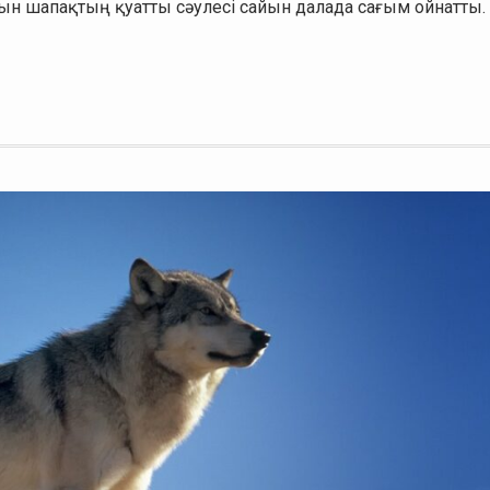
ын шапақтың қуатты сәулесі сайын далада сағым ойнатты.