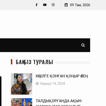
Өз-өзімнен кеше қатты кейідім. Әйгерім Тұрлықожа
09 Там, 2026
Facebook
YouTube
Instagram
БАҚ БІЗ ТУРАЛЫ
КӨҢІЛГЕ ҚОНҒАН ҚОҢЫР ӨЛЕҢ
Наурыз 14, 2024
ТАЛДЫҚОРҒАНДА АҚЫН-